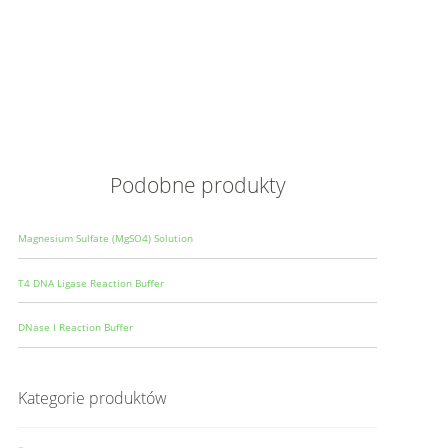
Opis
Wielkoś
Produce
Podobne produkty
Magnesium Sulfate (MgSO4) Solution
T4 DNA Ligase Reaction Buffer
DNase I Reaction Buffer
Kategorie produktów