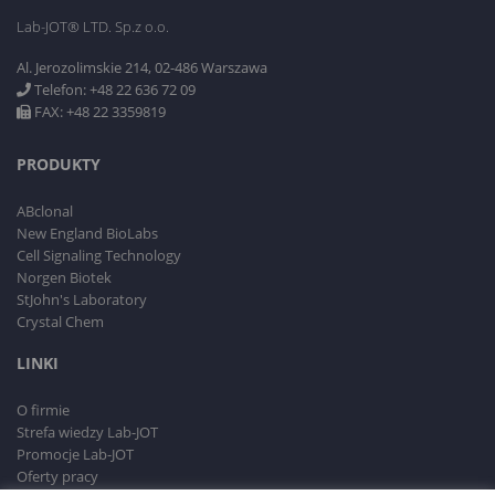
Lab-JOT® LTD. Sp.z o.o.
Al. Jerozolimskie 214, 02-486 Warszawa
Telefon: +48 22 636 72 09
FAX: +48 22 3359819
PRODUKTY
ABclonal
New England BioLabs
Cell Signaling Technology
Norgen Biotek
StJohn's Laboratory
Crystal Chem
LINKI
O firmie
Strefa wiedzy Lab-JOT
Promocje Lab-JOT
Oferty pracy