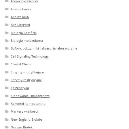
Acepix Biosciences
Analiza białek
Analiza RNA
Bez kategorii
Biologia komórki
Biologia molekularna
Bufory. odczynniki i akcesoria laboratoryjne
Cell Signaling Technology
Crystal Chem
Enzymy modyfikujące
Enzymy restrykcyjne
Epigenetyka
Klonowanie i mutageneza
Komórki kompetentne
Markery wielkości
New England Biolabs
Norgen Biotek