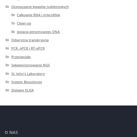
Oczyszczanie kwasów nukleinowych
Całkowite RNA i mikroRNA
Clean-up
Izolacja genomowego DNA
Odwrotna transkrypcja
PCR. qPCR i RT-qPCR
Przeciwciała
Sekwencjonowanie NGS
St. John's Laboratory
System Biosciences
Zestawy ELISA
O NAS