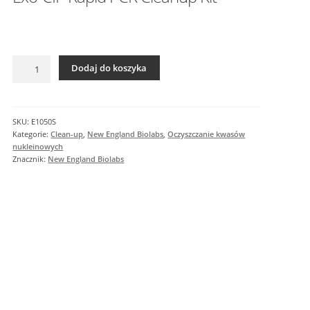
I
n
f
o
ilość
r
Dodaj do koszyka
Exo-
m
CIP
a
Rapid
c
PCR
SKU:
E1050S
j
Cleanup
Kategorie:
Clean-up
,
New England Biolabs
,
Oczyszczanie kwasów
e
Kit
nukleinowych
Znacznik:
New England Biolabs
d
o
d
a
t
k
o
w
e