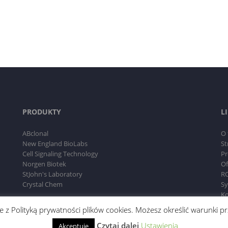
PRODUKTY
L
ABclonal
O 
New England BioLabs
St
Cell Signaling Technology
Pr
Norgen Biotek
Of
StJohn's Laboratory
RO
Crystal Chem
Sy
Ko
dnie z Polityką prywatności plików cookies. Możesz określić warunki
Czytaj dalej
Ustawienia
Akceptuję