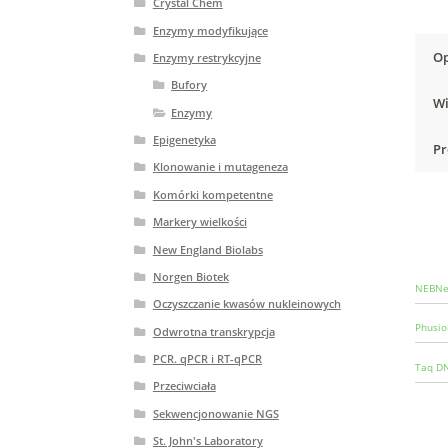
Crystal Chem
Enzymy modyfikujące
Op
Enzymy restrykcyjne
Bufory
Wi
Enzymy
Epigenetyka
Pr
Klonowanie i mutageneza
Komórki kompetentne
Markery wielkości
New England Biolabs
Norgen Biotek
NEBNex
Oczyszczanie kwasów nukleinowych
Phusio
Odwrotna transkrypcja
PCR. qPCR i RT-qPCR
Taq DN
Przeciwciała
Sekwencjonowanie NGS
St. John's Laboratory