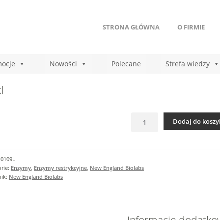
STRONA GŁÓWNA
O FIRMIE
ocje
Nowości
Polecane
Strefa wiedzy
I
ilość
Dodaj do koszy
FokI
R0109L
rie:
Enzymy
,
Enzymy restrykcyjne
,
New England Biolabs
nik:
New England Biolabs