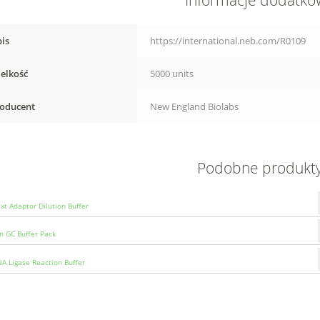
Informacje dodatk
is
https://international.neb.com/R0109
elkość
5000 units
oducent
New England Biolabs
Podobne produkt
t Adaptor Dilution Buffer
n GC Buffer Pack
A Ligase Reaction Buffer