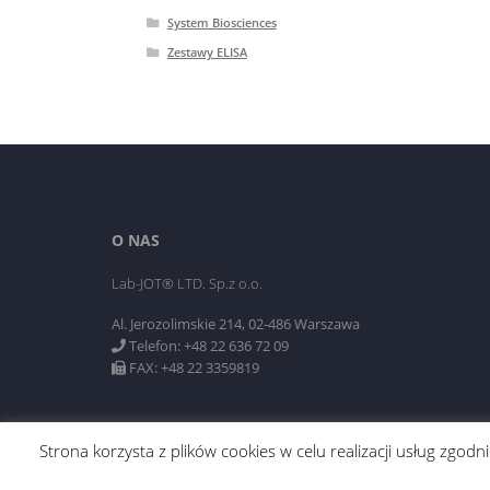
System Biosciences
Zestawy ELISA
O NAS
Lab-JOT® LTD. Sp.z o.o.
Al. Jerozolimskie 214, 02-486 Warszawa
Telefon: +48 22 636 72 09
FAX: +48 22 3359819
Strona korzysta z plików cookies w celu realizacji usług zgo