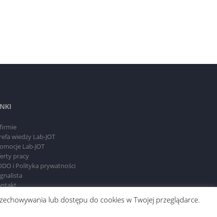
INKI
firmie
refa wiedzy Lab-JOT
omocje Lab-JOT
erty pracy
DO i Polityka prywatności
gnalista
ntakt
 przechowywania lub dostępu do cookies w Twojej przeglądarce.