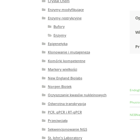
Crystal Chem
Enzymy modyfikujące
Op
Enzymy restrykcyjne
Bufory
Wi
Enzymy
Epigenetyka
Pr
Klonowanie i mutageneza
Komórki kompetentne
Markery wielkości
New England Biolabs
Norgen Biotek
Endogl
Oczyszczanie kwasów nukleinowych
Phusio
Odwrotna transkrypcja
PCR. qPCR i RT-qPCR
NEBNex
Przeciwciała
Sekwencjonowanie NGS
St. John's Laboratory