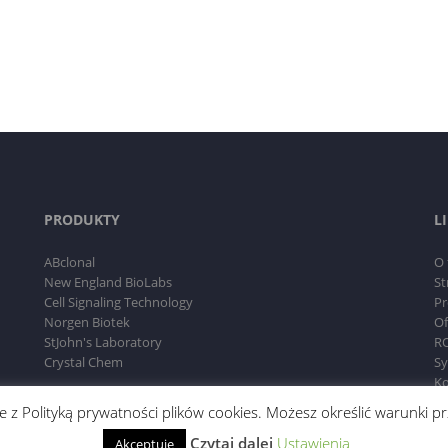
PRODUKTY
L
ABclonal
O 
New England BioLabs
St
Cell Signaling Technology
Pr
Norgen Biotek
Of
StJohn's Laboratory
RO
Crystal Chem
Sy
Ko
dnie z Polityką prywatności plików cookies. Możesz określić warunki
Czytaj dalej
Ustawienia
Akceptuję