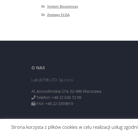
System Biosciences
Zestawy ELISA
O NAS
Lab-JOT® LTD. Sp.z o.o.
Al. Jerozolimskie 214, 02-486 Warszawa
Telefon: +48 22 636 72 09
FAX: +48 22 3359819
Strona korzysta z plików cookies w celu realizacji usług zgo