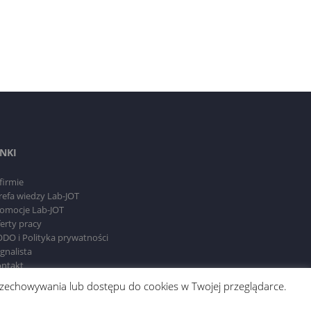
INKI
firmie
refa wiedzy Lab-JOT
omocje Lab-JOT
erty pracy
DO i Polityka prywatności
gnalista
ntakt
 przechowywania lub dostępu do cookies w Twojej przeglądarce.