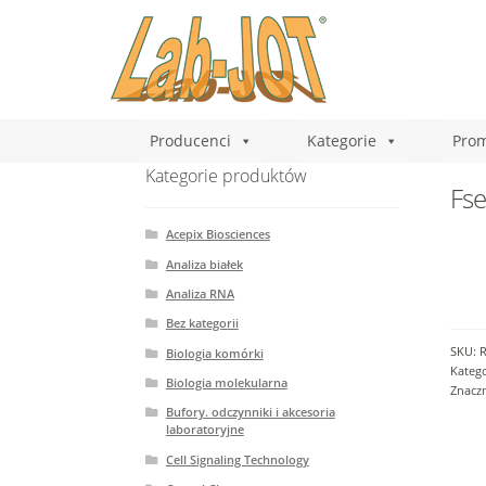
Producenci
Kategorie
Prom
Kategorie produktów
Fse
Acepix Biosciences
Analiza białek
Analiza RNA
Bez kategorii
SKU:
Biologia komórki
Katego
Biologia molekularna
Znacz
Bufory. odczynniki i akcesoria
laboratoryjne
Cell Signaling Technology