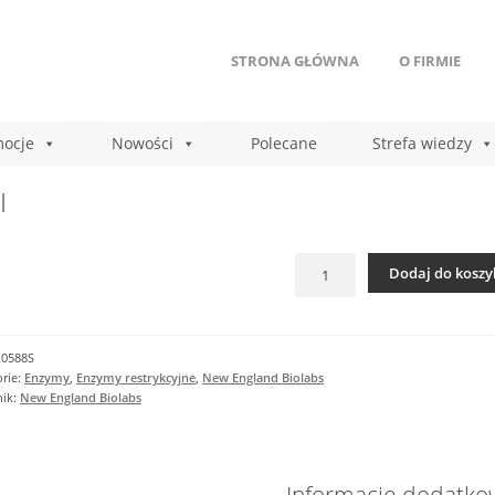
STRONA GŁÓWNA
O FIRMIE
ocje
Nowości
Polecane
Strefa wiedzy
I
ilość
Dodaj do koszy
FseI
R0588S
rie:
Enzymy
,
Enzymy restrykcyjne
,
New England Biolabs
nik:
New England Biolabs