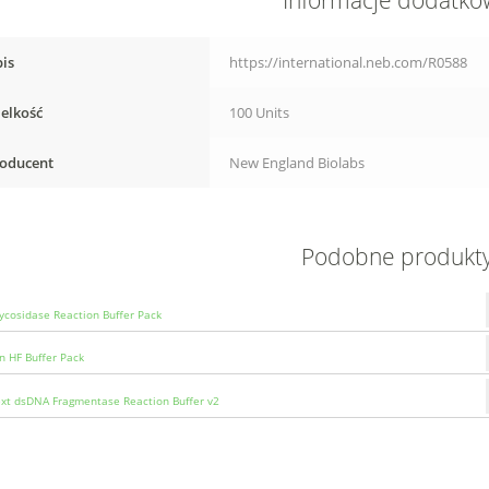
Informacje dodatk
is
https://international.neb.com/R0588
elkość
100 Units
oducent
New England Biolabs
Podobne produkt
ycosidase Reaction Buffer Pack
n HF Buffer Pack
t dsDNA Fragmentase Reaction Buffer v2