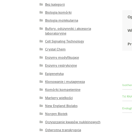
Bez kategorii
Biologia komórki
Op
Biologia molekularna
Bufory. odczynniki i akcesoria
Wi
laboratoryjne
Cell Signaling Technology
Pr
Crystal Chem
Enzymy modyfikujące
Enzymy restrykcyjne
Epigenetyka
Klonowanie i mutageneza
Isothe
Komórki kompetentne
T4 RNA
Markery wielkości
New England Biolabs
Endogl
Norgen Biotek
Oczyszczanie kwasów nukleinowych
Odwrotna transkrypcja