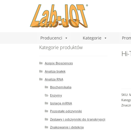
Producenci
Kategorie
Prom
Kategorie produktów
Hi-
Acepix Biosciences
Analiza białek
Analiza RNA
Biochemikalia
SKU:
Enzymy
Katego
Izolacja mRNA
Znacz
Pozostałe odczynniki
Zestawy i odczynniki do transkrypcji
Znakowanie i detekcja