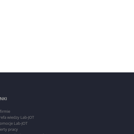
INKI
firmie
refa wiedzy Lab-JOT
omocje Lab-JOT
erty pracy