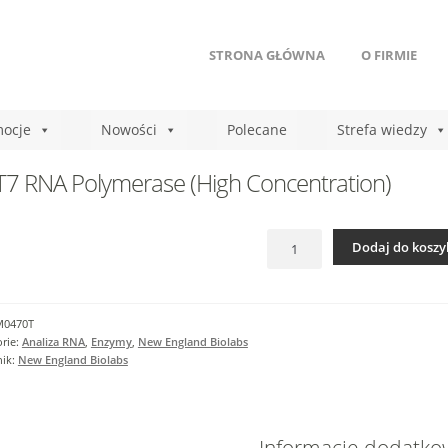
STRONA GŁÓWNA
O FIRMIE
ocje
Nowości
Polecane
Strefa wiedzy
T7 RNA Polymerase (High Concentration)
ilość
Dodaj do koszy
Hi-
T7
RNA
Polymerase
M0470T
(High
rie:
Analiza RNA
,
Enzymy
,
New England Biolabs
Concentration)
nik:
New England Biolabs