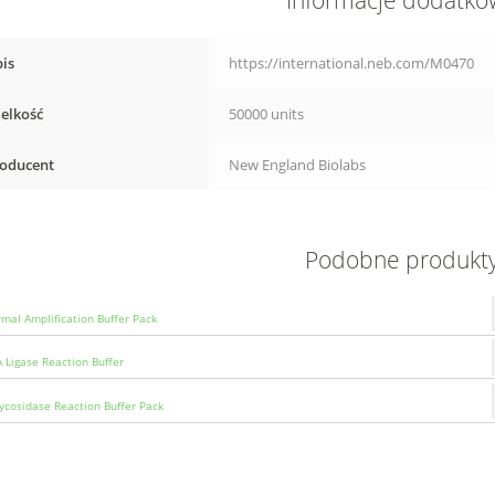
Informacje dodatk
is
https://international.neb.com/M0470
elkość
50000 units
oducent
New England Biolabs
Podobne produkt
rmal Amplification Buffer Pack
 Ligase Reaction Buffer
ycosidase Reaction Buffer Pack