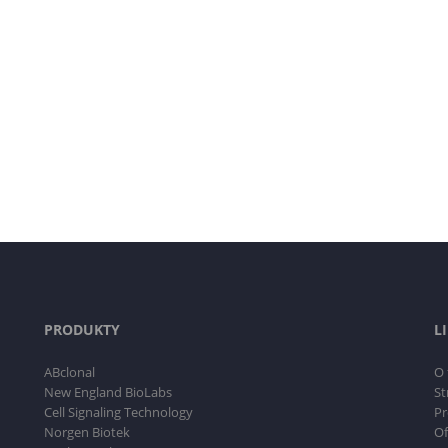
PRODUKTY
L
ABclonal
O 
New England BioLabs
St
Cell Signaling Technology
Pr
Norgen Biotek
Of