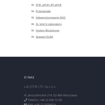
PCR. qPCR i RT-qPCR
Przeciwciała
Sekwencjonowanie NGS
St. John's Laboratory
System Biosciences
Zestawy ELISA
O NAS
Lab-JOT® LTD. Sp.z o.o.
Al. Jerozolimskie 214, 02-486 Warszawa
Telefon: +48 22 636 72 09
FAX: +48 22 3359819