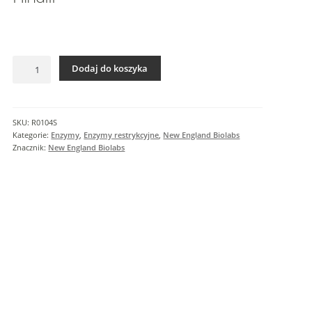
I
n
f
o
ilość
r
Dodaj do koszyka
HindIII
m
a
c
SKU:
R0104S
j
Kategorie:
Enzymy
,
Enzymy restrykcyjne
,
New England Biolabs
e
Znacznik:
New England Biolabs
d
o
d
a
t
k
o
w
e