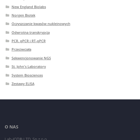
New England Biolabs
Norgen Biotek
Oczyszczanie kwasów nukleinowych
Odwrotna transkrypcja
PCR. qPCR i RT-qPCR
Przeciwciała
Sekwencjonowanie NGS
St. John's Laboratory
System Biosciences
Zestawy ELISA
O NAS
Lab-JOT® LTD. Sp.z o.o.