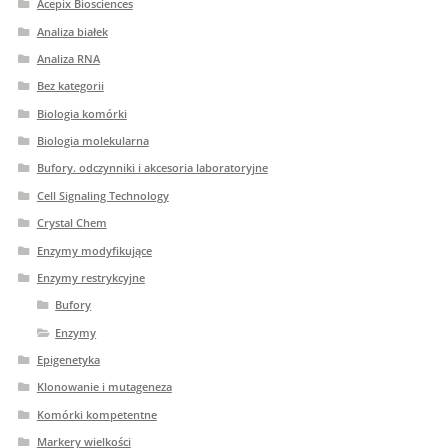
Acepix Biosciences
Analiza białek
Analiza RNA
Bez kategorii
Biologia komórki
Biologia molekularna
Bufory. odczynniki i akcesoria laboratoryjne
Cell Signaling Technology
Crystal Chem
Enzymy modyfikujące
Enzymy restrykcyjne
Bufory
Enzymy
Epigenetyka
Klonowanie i mutageneza
Komórki kompetentne
Markery wielkości