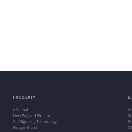
PRODUKTY
L
ABclonal
O 
New England BioLabs
St
Cell Signaling Technology
Pr
Norgen Biotek
Of