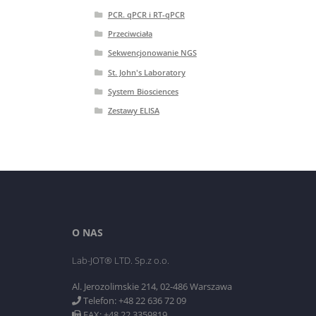
PCR. qPCR i RT-qPCR
Przeciwciała
Sekwencjonowanie NGS
St. John's Laboratory
System Biosciences
Zestawy ELISA
O NAS
Lab-JOT® LTD. Sp.z o.o.
Al. Jerozolimskie 214, 02-486 Warszawa
Telefon: +48 22 636 72 09
FAX: +48 22 3359819