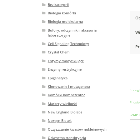
Bez kategorii
Biologia komórki
Op
Biologia molekularna
Bufory. odczynniki i akcesoria
Wi
laboratoryjne
Cell Signaling Technology
Pr
Crystal Chem
Enzymy modyfikujące
Enzymy restrykcyjne
Epigenetyka
Klonowanie i mutageneza
Endogl
Komórki kompetentne
Phusio
Markery wielkości
New England Biolabs
LAMP F
Norgen Biotek
Oczyszczanie kwasów nukleinowych
Odwrotna transkrypcja