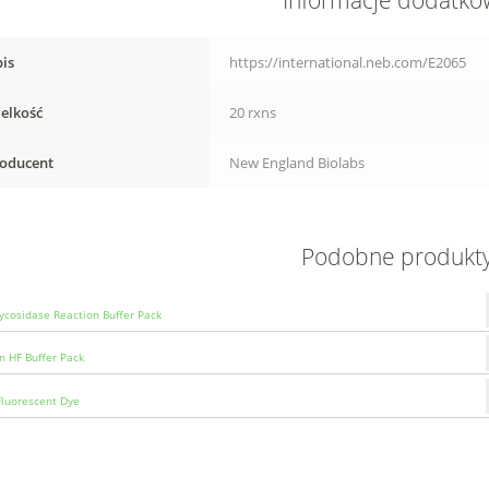
Informacje dodatk
is
https://international.neb.com/E2065
elkość
20 rxns
oducent
New England Biolabs
Podobne produkt
ycosidase Reaction Buffer Pack
n HF Buffer Pack
luorescent Dye