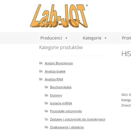
Producenci
Kategorie
Prom
Kategorie produktów
HiS
Acepix Biosciences
Analiza białek
Analiza RNA
Biochemikalia
SKU:
E
Enzymy
Katego
Izolacja mRNA
Znacz
Pozostałe odczynniki
Zestawy i odczynniki do transkrypcji
Znakowanie i detekcja