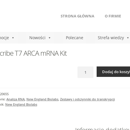
STRONA GŁÓWNA
O FIRMIE
ocje
Nowości
Polecane
Strefa wiedzy
cribe T7 ARCA mRNA Kit
ilość
Dodaj do koszy
HiScribe
T7
ARCA
mRNA
2065S
Kit
rie:
Analiza RNA
,
New England Biolabs
,
Zestawy i odczynniki do transkrypcji
nik:
New England Biolabs