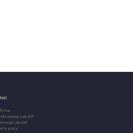
INKI
firmie
refa wiedzy Lab-JOT
omocje Lab-JOT
erty pracy