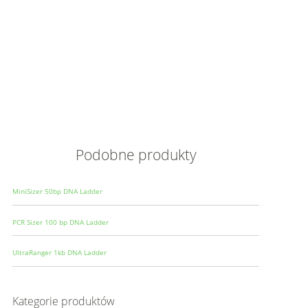
Opis
Wielkoś
Produce
Podobne produkty
MiniSizer 50bp DNA Ladder
PCR Sizer 100 bp DNA Ladder
UltraRanger 1kb DNA Ladder
Kategorie produktów