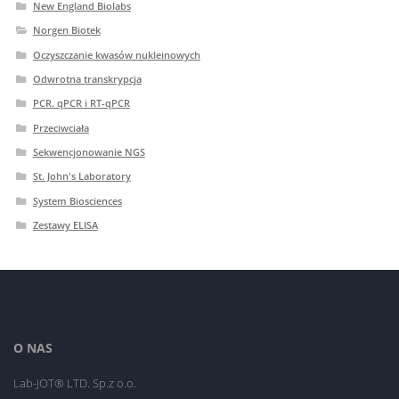
New England Biolabs
Norgen Biotek
Oczyszczanie kwasów nukleinowych
Odwrotna transkrypcja
PCR. qPCR i RT-qPCR
Przeciwciała
Sekwencjonowanie NGS
St. John's Laboratory
System Biosciences
Zestawy ELISA
O NAS
Lab-JOT® LTD. Sp.z o.o.