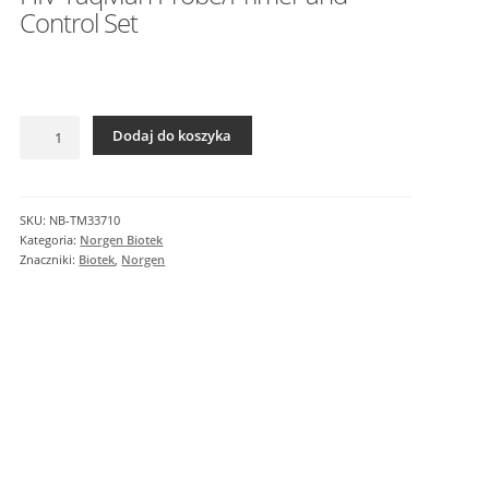
I
Control Set
n
f
o
r
ilość
m
Dodaj do koszyka
HIV
a
TaqMan
c
Probe/Primer
j
and
SKU:
NB-TM33710
e
Control
Kategoria:
Norgen Biotek
d
Set
Znaczniki:
Biotek
,
Norgen
o
d
a
t
k
o
w
e