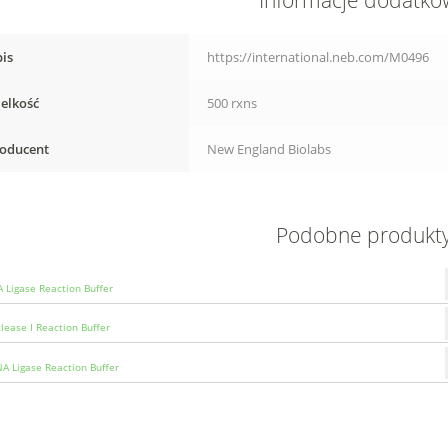
Informacje dodatk
is
https://international.neb.com/M0496
elkość
500 rxns
oducent
New England Biolabs
Podobne produkt
 Ligase Reaction Buffer
lease I Reaction Buffer
A Ligase Reaction Buffer