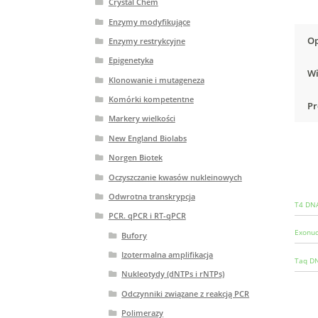
Crystal Chem
Enzymy modyfikujące
Op
Enzymy restrykcyjne
Epigenetyka
Wi
Klonowanie i mutageneza
Komórki kompetentne
Pr
Markery wielkości
New England Biolabs
Norgen Biotek
Oczyszczanie kwasów nukleinowych
Odwrotna transkrypcja
T4 DNA
PCR. qPCR i RT-qPCR
Exonuc
Bufory
Izotermalna amplifikacja
Taq DN
Nukleotydy (dNTPs i rNTPs)
Odczynniki związane z reakcją PCR
Polimerazy