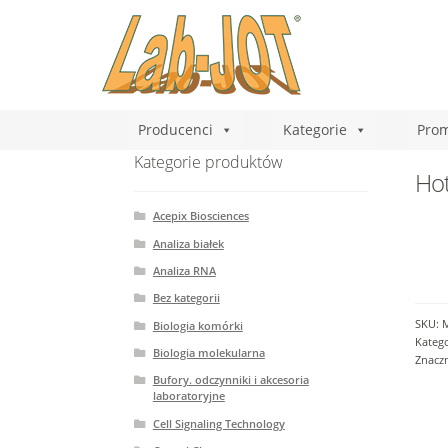
Producenci
Kategorie
Prom
Kategorie produktów
Hot
Acepix Biosciences
Analiza białek
Analiza RNA
Bez kategorii
SKU:
Biologia komórki
Katego
Biologia molekularna
Znacz
Bufory. odczynniki i akcesoria
laboratoryjne
Cell Signaling Technology