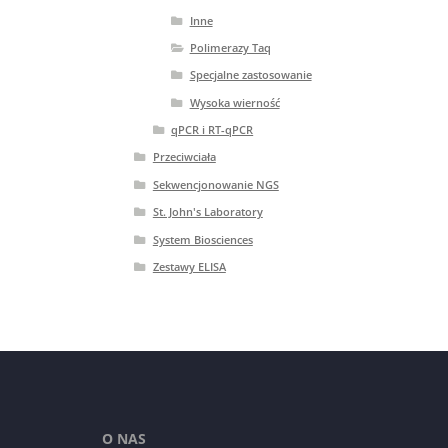
Inne
Polimerazy Taq
Specjalne zastosowanie
Wysoka wierność
qPCR i RT-qPCR
Przeciwciała
Sekwencjonowanie NGS
St. John's Laboratory
System Biosciences
Zestawy ELISA
O NAS