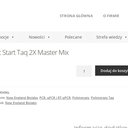
STRONA GŁÓWNA
O FIRMIE
ocje
Nowości
Polecane
Strefa wiedzy
 Start Taq 2X Master Mix
ilość
Dodaj do koszy
Hot
Start
Taq
2X
M0496L
Master
rie:
New England Biolabs
,
PCR. qPCR i RT-qPCR
,
Polimerazy
,
Polimerazy Taq
Mix
nik:
New England Biolabs