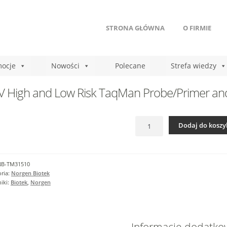
STRONA GŁÓWNA
O FIRMIE
ocje
Nowości
Polecane
Strefa wiedzy
 High and Low Risk TaqMan Probe/Primer and
ilość
Dodaj do koszy
HPV
High
and
Low
NB-TM31510
Risk
ria:
Norgen Biotek
TaqMan
iki:
Biotek
,
Norgen
Probe/Primer
and
Control
Set