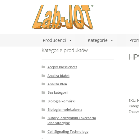
Producenci
Kategorie
Prom
Kategorie produktów
HPV
Acepix Biosciences
Analiza białek
Analiza RNA
Bez kategorii
SKU:
Biologia komórki
Katego
Biologia molekularna
Znaczn
Bufory. odczynniki i akcesoria
laboratoryjne
Cell Signaling Technology