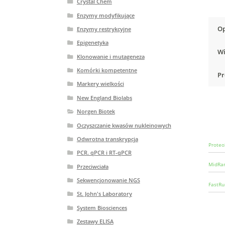
Crystal Chem
Enzymy modyfikujące
Op
Enzymy restrykcyjne
Epigenetyka
Wi
Klonowanie i mutageneza
Komórki kompetentne
Pr
Markery wielkości
New England Biolabs
Norgen Biotek
Oczyszczanie kwasów nukleinowych
Odwrotna transkrypcja
Proteo
PCR. qPCR i RT-qPCR
MidRan
Przeciwciała
Sekwencjonowanie NGS
FastRu
St. John's Laboratory
System Biosciences
Zestawy ELISA