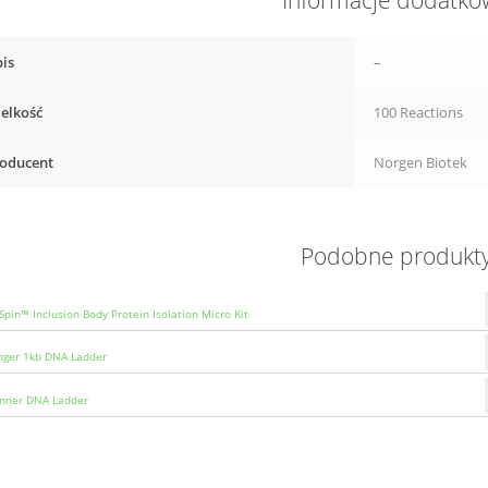
Informacje dodatk
is
–
elkość
100 Reactions
oducent
Norgen Biotek
Podobne produkt
Spin™ Inclusion Body Protein Isolation Micro Kit
ger 1kb DNA Ladder
nner DNA Ladder