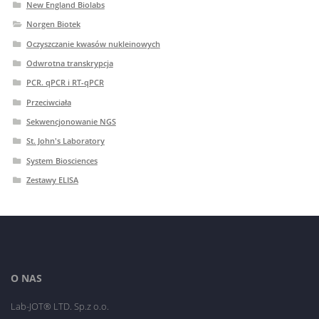
New England Biolabs
Norgen Biotek
Oczyszczanie kwasów nukleinowych
Odwrotna transkrypcja
PCR. qPCR i RT-qPCR
Przeciwciała
Sekwencjonowanie NGS
St. John's Laboratory
System Biosciences
Zestawy ELISA
O NAS
Lab-JOT® LTD. Sp.z o.o.