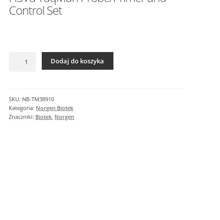
I
Control Set
n
f
o
r
ilość
m
Dodaj do koszyka
HSVd
a
TaqMan
c
Probe/Primer
j
and
SKU:
NB-TM38910
e
Control
Kategoria:
Norgen Biotek
d
Set
Znaczniki:
Biotek
,
Norgen
o
d
a
t
k
o
w
e