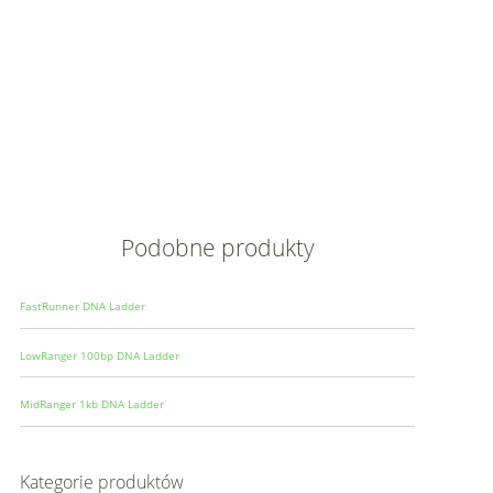
Opis
Wielkoś
Produce
Podobne produkty
FastRunner DNA Ladder
LowRanger 100bp DNA Ladder
MidRanger 1kb DNA Ladder
Kategorie produktów