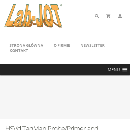
STRONA GŁÓWNA
O FIRMIE
NEWSLETTER
KONTAKT
MENU
HSVd TaqMan Probe/Primer and