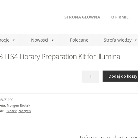
STRONA GŁÓWNA
O FIRMIE
ocje
Nowości
Polecane
Strefa wiedzy
3-ITS4 Library Preparation Kit for Illumina
ilość
Dodaj do koszy
ITS3-
ITS4
Library
Preparation
NB-71100
Kit
ria:
Norgen Biotek
for
iki:
Biotek
,
Norgen
Illumina