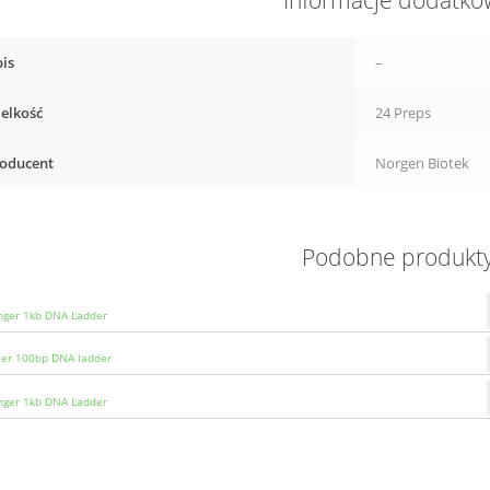
Informacje dodatk
is
–
elkość
24 Preps
oducent
Norgen Biotek
Podobne produkt
ger 1kb DNA Ladder
zer 100bp DNA ladder
ger 1kb DNA Ladder