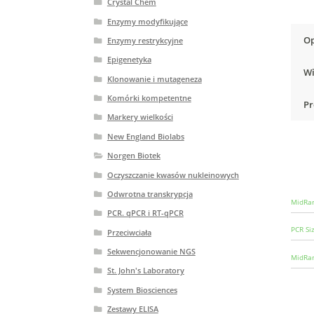
Crystal Chem
Enzymy modyfikujące
Op
Enzymy restrykcyjne
Epigenetyka
Wi
Klonowanie i mutageneza
Komórki kompetentne
Pr
Markery wielkości
New England Biolabs
Norgen Biotek
Oczyszczanie kwasów nukleinowych
Odwrotna transkrypcja
MidRan
PCR. qPCR i RT-qPCR
PCR Si
Przeciwciała
Sekwencjonowanie NGS
MidRan
St. John's Laboratory
System Biosciences
Zestawy ELISA