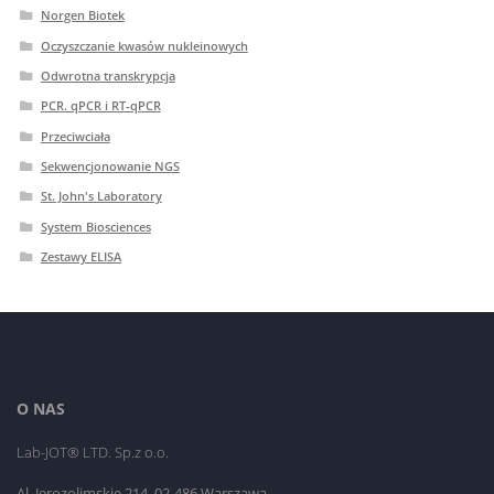
Norgen Biotek
Oczyszczanie kwasów nukleinowych
Odwrotna transkrypcja
PCR. qPCR i RT-qPCR
Przeciwciała
Sekwencjonowanie NGS
St. John's Laboratory
System Biosciences
Zestawy ELISA
O NAS
Lab-JOT® LTD. Sp.z o.o.
Al. Jerozolimskie 214, 02-486 Warszawa