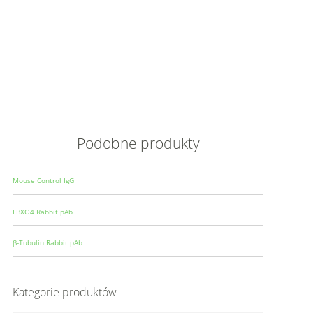
Opis
Wielkoś
Produce
Podobne produkty
Mouse Control IgG
FBXO4 Rabbit pAb
β-Tubulin Rabbit pAb
Kategorie produktów