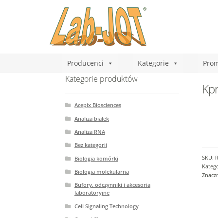
Producenci
Kategorie
Prom
Kategorie produktów
Kp
Acepix Biosciences
Analiza białek
Analiza RNA
Bez kategorii
SKU:
Biologia komórki
Katego
Biologia molekularna
Znacz
Bufory. odczynniki i akcesoria
laboratoryjne
Cell Signaling Technology