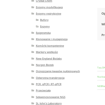
Crystal Chem
Enzymy modyfikujące
Op
Enzymy restrykcyjne
Bufory
Wi
Enzymy
Epigenetyka
Pr
Klonowanie i mutageneza
Komórki kompetentne
Markery wielkości
New England Biolabs
Norgen Biotek
Taq DN
Oczyszczanie kwasów nukleinowych
Nuclea
Odwrotna transkrypcja
PCR. qPCR i RT-qPCR
NEBNex
Przeciwciała
Sekwencjonowanie NGS
St. John's Laboratory