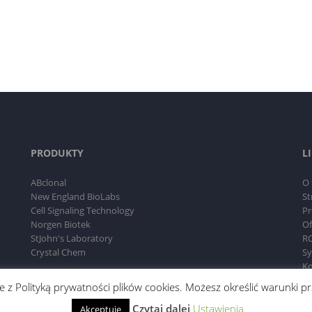
PRODUKTY
L
ABclonal
O 
New England BioLabs
St
Cell Signaling Technology
Pr
Norgen Biotek
Of
StJohn's Laboratory
RO
Crystal Chem
Sy
Ko
dnie z Polityką prywatności plików cookies. Możesz określić warunki
Czytaj dalej
Ustawienia
Akceptuję