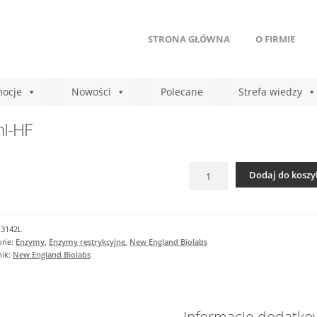
STRONA GŁÓWNA
O FIRMIE
ocje
Nowości
Polecane
Strefa wiedzy
nI-HF
ilość
Dodaj do koszy
KpnI-
HF
R3142L
rie:
Enzymy
,
Enzymy restrykcyjne
,
New England Biolabs
nik:
New England Biolabs