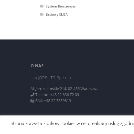
System Biosciences
Zestawy ELISA
O NAS
Lab-JOT® LTD. Sp.z o.o.
Al. Jerozolimskie 214, 02-486 Warszawa
Telefon: +48 22 636 72 09
FAX: +48 22 3359819
Strona korzysta z plików cookies w celu realizacji usług zgo