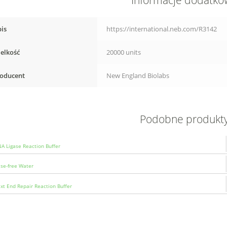
Informacje dodatk
is
https://international.neb.com/R3142
elkość
20000 units
oducent
New England Biolabs
Podobne produkt
A Ligase Reaction Buffer
se-free Water
t End Repair Reaction Buffer