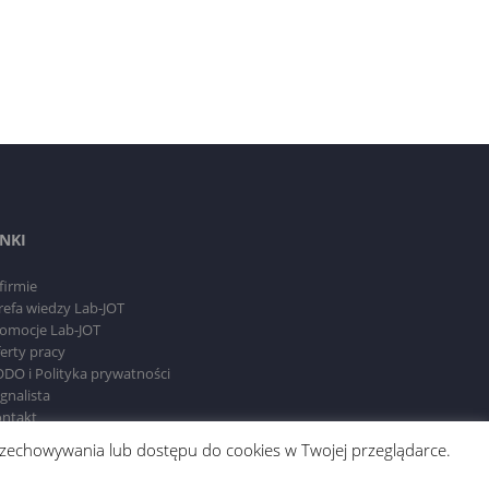
INKI
firmie
refa wiedzy Lab-JOT
omocje Lab-JOT
erty pracy
DO i Polityka prywatności
gnalista
ntakt
 przechowywania lub dostępu do cookies w Twojej przeglądarce.