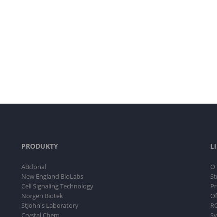
PRODUKTY
L
ABclonal
O 
New England BioLabs
St
Cell Signaling Technology
Pr
Norgen Biotek
Of
StJohn's Laboratory
RO
Crystal Chem
Sy