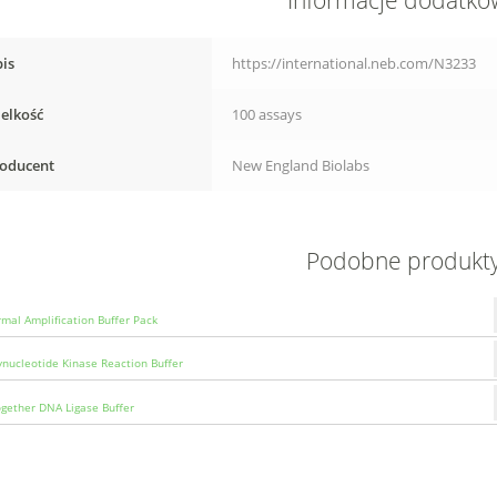
Informacje dodatk
is
https://international.neb.com/N3233
elkość
100 assays
oducent
New England Biolabs
Podobne produkt
rmal Amplification Buffer Pack
ynucleotide Kinase Reaction Buffer
ogether DNA Ligase Buffer