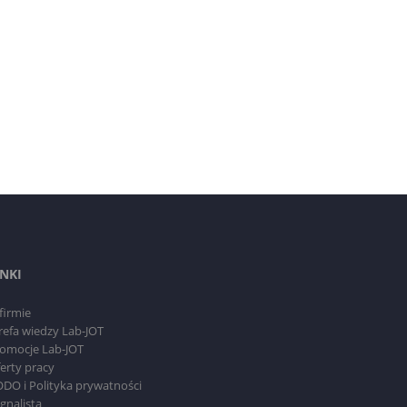
INKI
firmie
refa wiedzy Lab-JOT
omocje Lab-JOT
erty pracy
DO i Polityka prywatności
gnalista