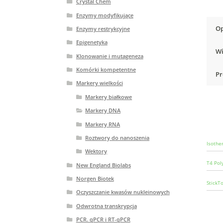
Crystal Chem
Enzymy modyfikujące
Op
Enzymy restrykcyjne
Epigenetyka
Wi
Klonowanie i mutageneza
Komórki kompetentne
Pr
Markery wielkości
Markery białkowe
Markery DNA
Markery RNA
Roztwory do nanoszenia
Isothe
Wektory
T4 Pol
New England Biolabs
Norgen Biotek
StickT
Oczyszczanie kwasów nukleinowych
Odwrotna transkrypcja
PCR. qPCR i RT-qPCR