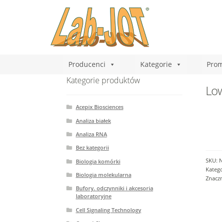
Producenci
Kategorie
Prom
Kategorie produktów
Low
Acepix Biosciences
Analiza białek
Analiza RNA
Bez kategorii
SKU:
Biologia komórki
Katego
Biologia molekularna
Znacz
Bufory. odczynniki i akcesoria
laboratoryjne
Cell Signaling Technology