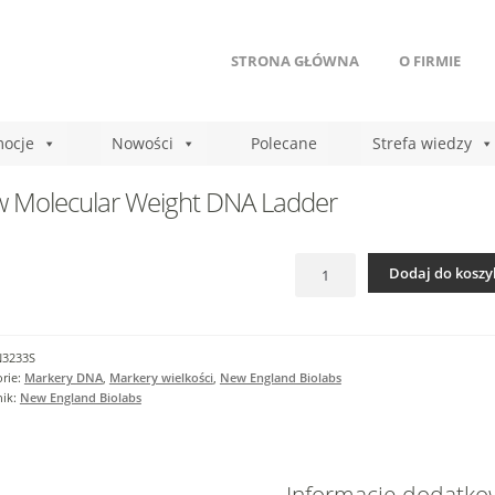
STRONA GŁÓWNA
O FIRMIE
ocje
Nowości
Polecane
Strefa wiedzy
 Molecular Weight DNA Ladder
ilość
Dodaj do koszy
Low
Molecular
Weight
DNA
N3233S
Ladder
rie:
Markery DNA
,
Markery wielkości
,
New England Biolabs
nik:
New England Biolabs