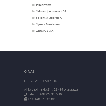
Przeciwciała
Sekwencjonowanie NGS
St. John's Laboratory
System Biosciences
Zestawy ELISA
O NAS
Lab-JOT® LTD. Sp.z o.o.
Al. Jerozolimskie 214, 02-486 Warszawa
Telefon: +48 22 636 72 09
FAX: +48 22 3359819