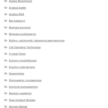
Acepix Biosciences
Analiza białek
Analiza RNA
Bez kategorii
Biologia komórki
Biologia molekularna
Bufory. odczynniki i akcesoria laboratoryjne
Cell Signaling Technology
Crystal Chem
Enzymy modyfikujące
Enzymy restrykcyjne
Epigenetyka
Klonowanie i mutageneza
Komórki kompetentne
Markery wielkości
New England Biolabs
Norgen Biotek