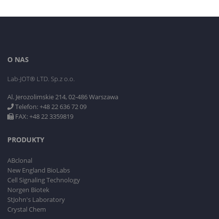
O NAS
Lab-JOT® LTD. Sp.z o.o.
Al. Jerozolimskie 214, 02-486 Warszawa
Telefon: +48 22 636 72 09
FAX: +48 22 3359819
PRODUKTY
ABclonal
New England BioLabs
Cell Signaling Technology
Norgen Biotek
StJohn's Laboratory
Crystal Chem