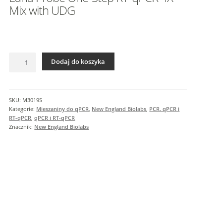
I
Mix with UDG
n
f
o
r
ilość
m
Dodaj do koszyka
Luna
a
Probe
c
One-
j
Step
SKU:
M3019S
e
RT-
Kategorie:
Mieszaniny do qPCR
,
New England Biolabs
,
PCR. qPCR i
d
qPCR
RT-qPCR
,
qPCR i RT-qPCR
o
4X
Znacznik:
New England Biolabs
Mix
d
with
a
UDG
t
k
o
w
e