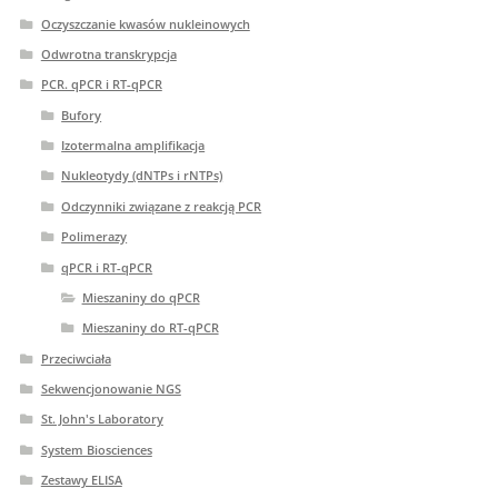
Oczyszczanie kwasów nukleinowych
Odwrotna transkrypcja
PCR. qPCR i RT-qPCR
Bufory
Izotermalna amplifikacja
Nukleotydy (dNTPs i rNTPs)
Odczynniki związane z reakcją PCR
Polimerazy
qPCR i RT-qPCR
Mieszaniny do qPCR
Mieszaniny do RT-qPCR
Przeciwciała
Sekwencjonowanie NGS
St. John's Laboratory
System Biosciences
Zestawy ELISA