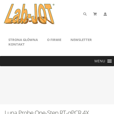
STRONA GŁÓWNA
O FIRMIE
NEWSLETTER
KONTAKT
MENU
Luna Probe One-Step RT-qPCR 4X