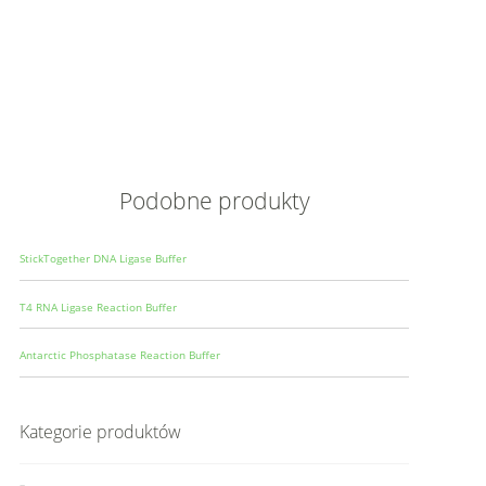
Opis
Wielkoś
Produce
Podobne produkty
StickTogether DNA Ligase Buffer
T4 RNA Ligase Reaction Buffer
Antarctic Phosphatase Reaction Buffer
Kategorie produktów