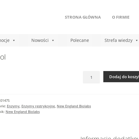
STRONA GŁÓWNA
O FIRMIE
ocje
Nowości
Polecane
Strefa wiedzy
oI
ilość
Dodaj do koszy
MboI
R0147S
rie:
Enzymy
,
Enzymy restrykcyjne
,
New England Biolabs
nik:
New England Biolabs