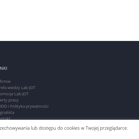
INKI
firmie
refa wiedzy Lab-JOT
omocje Lab-JOT
erty pracy
DO i Polityka prywatności
gnalista
ntakt
 przechowywania lub dostępu do cookies w Twojej przeglądarce.