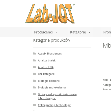
Producenci
Kategorie
Prom
Kategorie produktów
Mb
Acepix Biosciences
Analiza białek
Analiza RNA
Bez kategorii
SKU:
Biologia komórki
Katego
Biologia molekularna
Znacz
Bufory. odczynniki i akcesoria
laboratoryjne
Cell Signaling Technology