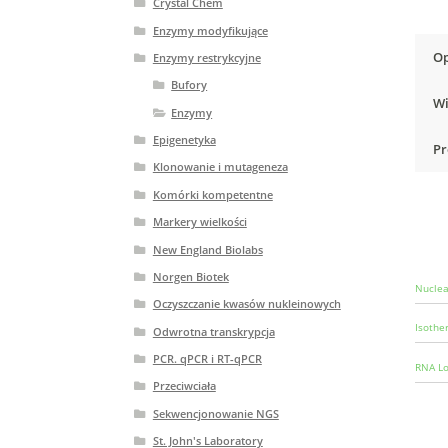
Crystal Chem
Enzymy modyfikujące
Op
Enzymy restrykcyjne
Bufory
Wi
Enzymy
Epigenetyka
Pr
Klonowanie i mutageneza
Komórki kompetentne
Markery wielkości
New England Biolabs
Norgen Biotek
Nuclea
Oczyszczanie kwasów nukleinowych
Isother
Odwrotna transkrypcja
PCR. qPCR i RT-qPCR
RNA Lo
Przeciwciała
Sekwencjonowanie NGS
St. John's Laboratory