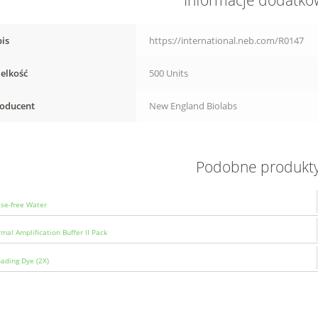
Informacje dodatk
is
https://international.neb.com/R0147
elkość
500 Units
oducent
New England Biolabs
Podobne produkt
se-free Water
mal Amplification Buffer II Pack
ading Dye (2X)