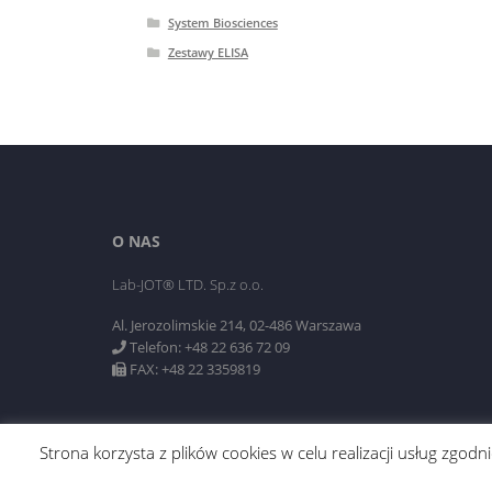
System Biosciences
Zestawy ELISA
O NAS
Lab-JOT® LTD. Sp.z o.o.
Al. Jerozolimskie 214, 02-486 Warszawa
Telefon: +48 22 636 72 09
FAX: +48 22 3359819
Strona korzysta z plików cookies w celu realizacji usług zgo