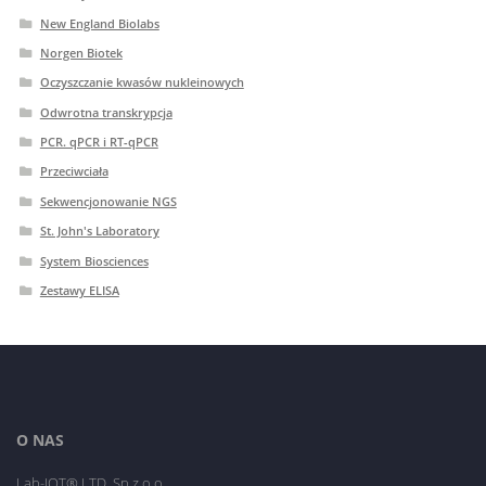
New England Biolabs
Norgen Biotek
Oczyszczanie kwasów nukleinowych
Odwrotna transkrypcja
PCR. qPCR i RT-qPCR
Przeciwciała
Sekwencjonowanie NGS
St. John's Laboratory
System Biosciences
Zestawy ELISA
O NAS
Lab-JOT® LTD. Sp.z o.o.