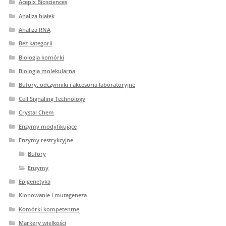
Acepix Biosciences
Analiza białek
Analiza RNA
Bez kategorii
Biologia komórki
Biologia molekularna
Bufory. odczynniki i akcesoria laboratoryjne
Cell Signaling Technology
Crystal Chem
Enzymy modyfikujące
Enzymy restrykcyjne
Bufory
Enzymy
Epigenetyka
Klonowanie i mutageneza
Komórki kompetentne
Markery wielkości