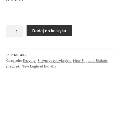
I
n
f
o
ilość
r
Dodaj do koszyka
MboII
m
a
c
SKU:
R0148S
j
Kategorie:
Enzymy
,
Enzymy restrykcyjne
,
New England Biolabs
e
Znacznik:
New England Biolabs
d
o
d
a
t
k
o
w
e