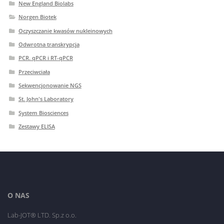
New England Biolabs
Norgen Biotek
Oczyszczanie kwasów nukleinowych
Odwrotna transkrypcja
PCR. qPCR i RT-qPCR
Przeciwciała
Sekwencjonowanie NGS
St. John's Laboratory
System Biosciences
Zestawy ELISA
O NAS
Lab-JOT® LTD. Sp.z o.o.