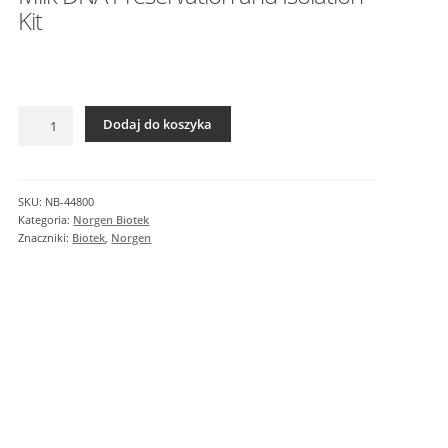
I
Kit
n
f
o
r
ilość
m
Dodaj do koszyka
Milk
a
DNA
c
Preservation
j
and
SKU:
NB-44800
e
Isolation
Kategoria:
Norgen Biotek
d
Kit
Znaczniki:
Biotek
,
Norgen
o
d
a
t
k
o
w
e