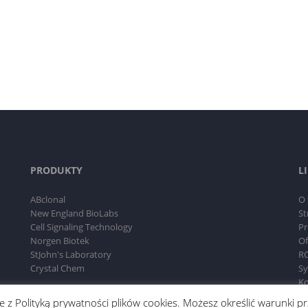
PRODUKTY
L
ABclonal
O 
New England BioLabs
St
Cell Signaling Technology
Pr
Norgen Biotek
Of
StJohn's Laboratory
RO
Crystal Chem
Sy
Ko
dnie z Polityką prywatności plików cookies. Możesz określić warunki