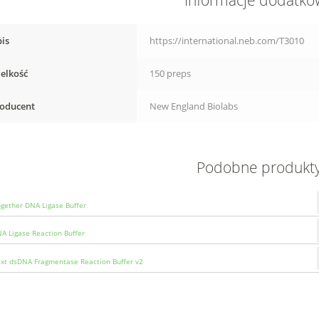
Informacje dodatk
is
https://international.neb.com/T3010
elkość
150 preps
oducent
New England Biolabs
Podobne produkt
ogether DNA Ligase Buffer
A Ligase Reaction Buffer
t dsDNA Fragmentase Reaction Buffer v2