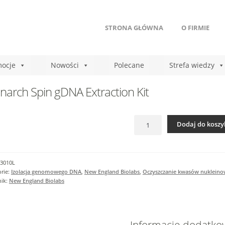
STRONA GŁÓWNA
O FIRMIE
ocje
Nowości
Polecane
Strefa wiedzy
arch Spin gDNA Extraction Kit
ilość
Dodaj do koszy
Monarch
Spin
gDNA
Extraction
3010L
Kit
rie:
Izolacja genomowego DNA
,
New England Biolabs
,
Oczyszczanie kwasów nuklein
nik:
New England Biolabs