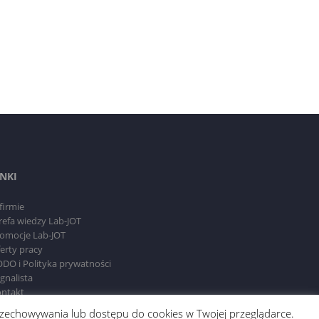
INKI
firmie
refa wiedzy Lab-JOT
omocje Lab-JOT
erty pracy
DO i Polityka prywatności
gnalista
ntakt
 przechowywania lub dostępu do cookies w Twojej przeglądarce.