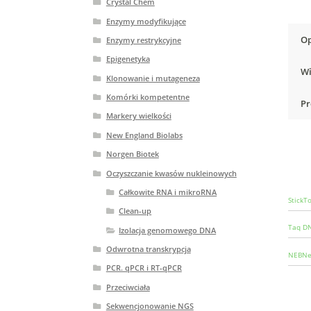
Crystal Chem
Enzymy modyfikujące
Op
Enzymy restrykcyjne
Epigenetyka
Wi
Klonowanie i mutageneza
Komórki kompetentne
Pr
Markery wielkości
New England Biolabs
Norgen Biotek
Oczyszczanie kwasów nukleinowych
Całkowite RNA i mikroRNA
StickT
Clean-up
Taq DN
Izolacja genomowego DNA
Odwrotna transkrypcja
NEBNex
PCR. qPCR i RT-qPCR
Przeciwciała
Sekwencjonowanie NGS