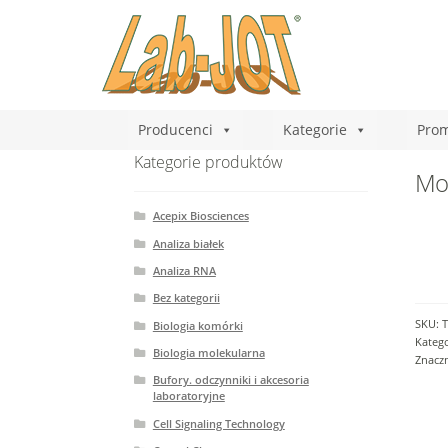
Producenci
Kategorie
Prom
Kategorie produktów
Mon
Acepix Biosciences
Analiza białek
Analiza RNA
Bez kategorii
SKU:
T
Biologia komórki
Katego
Biologia molekularna
Znacz
Bufory. odczynniki i akcesoria
laboratoryjne
Cell Signaling Technology