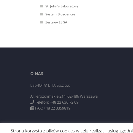
St. John's Laboratory
System Biosciences
Zestawy ELISA
O NAS
Lab-JOT® LTD. Sp.z o.o.
Al. Jerozolimskie 214, 02-486 Warszawa
Telefon: +48 22 636 72 09
FAX: +48 22 3359819
Strona korzysta z plików cookies w celu realizacji usług zgo