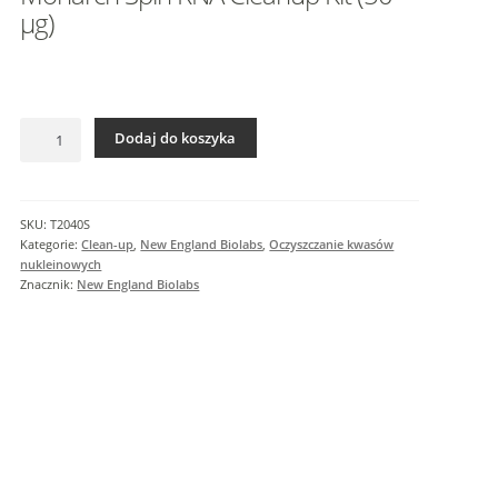
I
µg)
n
f
o
r
ilość
m
Dodaj do koszyka
Monarch
a
Spin
c
RNA
j
Cleanup
SKU:
T2040S
e
Kit
Kategorie:
Clean-up
,
New England Biolabs
,
Oczyszczanie kwasów
d
(50
nukleinowych
o
µg)
Znacznik:
New England Biolabs
d
a
t
k
o
w
e