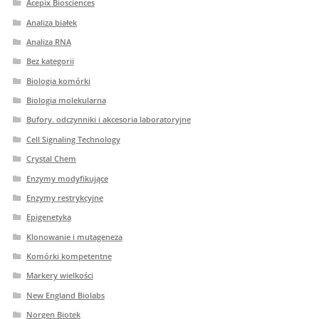
Acepix Biosciences
Analiza białek
Analiza RNA
Bez kategorii
Biologia komórki
Biologia molekularna
Bufory. odczynniki i akcesoria laboratoryjne
Cell Signaling Technology
Crystal Chem
Enzymy modyfikujące
Enzymy restrykcyjne
Epigenetyka
Klonowanie i mutageneza
Komórki kompetentne
Markery wielkości
New England Biolabs
Norgen Biotek