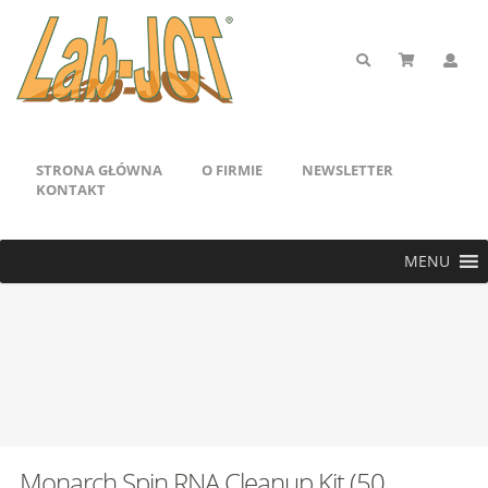
STRONA GŁÓWNA
O FIRMIE
NEWSLETTER
KONTAKT
MENU
Monarch Spin RNA Cleanup Kit (50