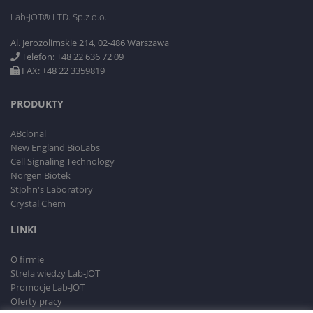
Lab-JOT® LTD. Sp.z o.o.
Al. Jerozolimskie 214, 02-486 Warszawa
Telefon: +48 22 636 72 09
FAX: +48 22 3359819
PRODUKTY
ABclonal
New England BioLabs
Cell Signaling Technology
Norgen Biotek
StJohn's Laboratory
Crystal Chem
LINKI
O firmie
Strefa wiedzy Lab-JOT
Promocje Lab-JOT
Oferty pracy