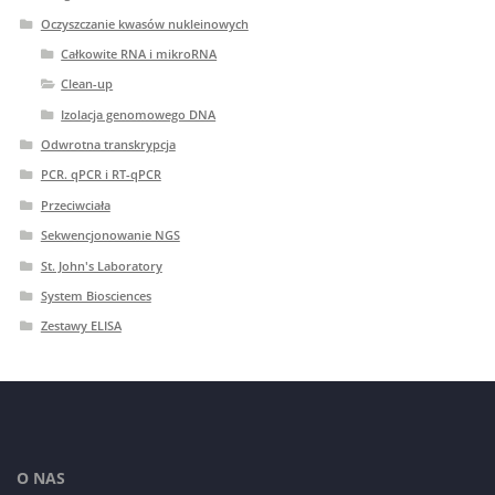
Oczyszczanie kwasów nukleinowych
Całkowite RNA i mikroRNA
Clean-up
Izolacja genomowego DNA
Odwrotna transkrypcja
PCR. qPCR i RT-qPCR
Przeciwciała
Sekwencjonowanie NGS
St. John's Laboratory
System Biosciences
Zestawy ELISA
O NAS