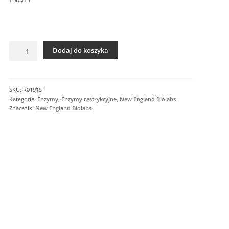
I
n
f
o
ilość
r
Dodaj do koszyka
NarI
m
a
c
SKU:
R0191S
j
Kategorie:
Enzymy
,
Enzymy restrykcyjne
,
New England Biolabs
e
Znacznik:
New England Biolabs
d
o
d
a
t
k
o
w
e