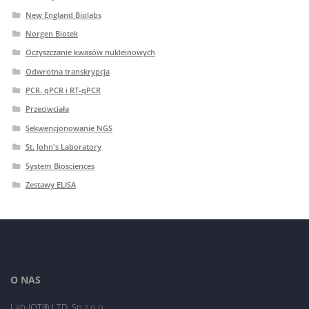
New England Biolabs
Norgen Biotek
Oczyszczanie kwasów nukleinowych
Odwrotna transkrypcja
PCR. qPCR i RT-qPCR
Przeciwciała
Sekwencjonowanie NGS
St. John's Laboratory
System Biosciences
Zestawy ELISA
O NAS
Lab-JOT® LTD. Sp.z o.o.