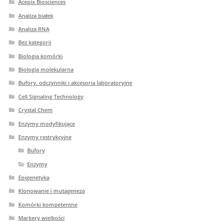
Acepix Biosciences
Analiza białek
Analiza RNA
Bez kategorii
Biologia komórki
Biologia molekularna
Bufory. odczynniki i akcesoria laboratoryjne
Cell Signaling Technology
Crystal Chem
Enzymy modyfikujące
Enzymy restrykcyjne
Bufory
Enzymy
Epigenetyka
Klonowanie i mutageneza
Komórki kompetentne
Markery wielkości