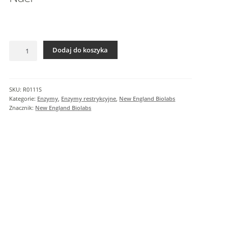
I
n
f
o
ilość
r
Dodaj do koszyka
NdeI
m
a
c
SKU:
R0111S
j
Kategorie:
Enzymy
,
Enzymy restrykcyjne
,
New England Biolabs
e
Znacznik:
New England Biolabs
d
o
d
a
t
k
o
w
e