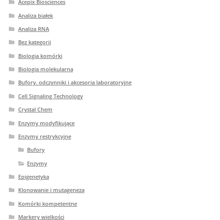
Acepix Biosciences
Analiza białek
Analiza RNA
Bez kategorii
Biologia komórki
Biologia molekularna
Bufory. odczynniki i akcesoria laboratoryjne
Cell Signaling Technology
Crystal Chem
Enzymy modyfikujące
Enzymy restrykcyjne
Bufory
Enzymy
Epigenetyka
Klonowanie i mutageneza
Komórki kompetentne
Markery wielkości