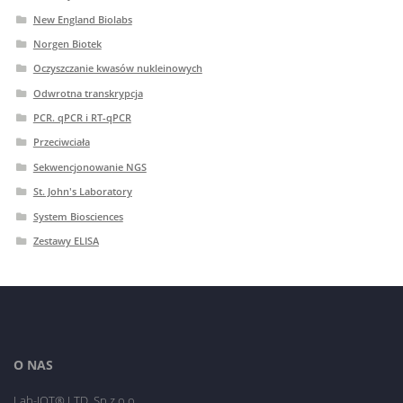
New England Biolabs
Norgen Biotek
Oczyszczanie kwasów nukleinowych
Odwrotna transkrypcja
PCR. qPCR i RT-qPCR
Przeciwciała
Sekwencjonowanie NGS
St. John's Laboratory
System Biosciences
Zestawy ELISA
O NAS
Lab-JOT® LTD. Sp.z o.o.