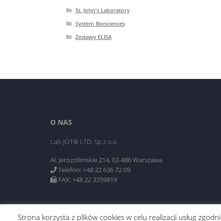
St. John's Laboratory
System Biosciences
Zestawy ELISA
O NAS
Lab-JOT® LTD. Sp.z o.o.
Al. Jerozolimskie 214, 02-486 Warszawa
Telefon: +48 22 636 72 09
FAX: +48 22 3359819
Strona korzysta z plików cookies w celu realizacji usług zgo