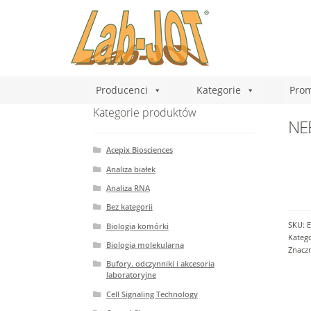
Producenci
Kategorie
Prom
Kategorie produktów
NEB
Acepix Biosciences
Analiza białek
Analiza RNA
Bez kategorii
SKU:
E
Biologia komórki
Katego
Biologia molekularna
Znacz
Bufory. odczynniki i akcesoria
laboratoryjne
Cell Signaling Technology