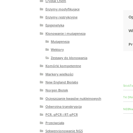
Crystal Chem
Enzymy modyfikujące
Op
Enzymy restrykcyjne
Epigenetyka
Wi
Klonowanie i mutageneza
Mutageneza
Pr
Wektory
Zestawy do klonowania
Komórki kompetentne
Markery wielkości
New England Biolabs
StickT
Norgen Biotek
T4 DNA
Oczyszczanie kwasów nukleinowych
Odwrotna transkrypcja
NEBNex
PCR. qPCR i RT-qPCR
Przeciwciała
Sekwencjonowanie NGS