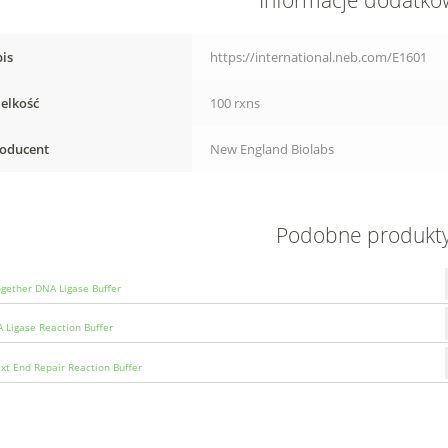
Informacje dodatk
is
https://international.neb.com/E1601
elkość
100 rxns
oducent
New England Biolabs
Podobne produkt
ogether DNA Ligase Buffer
 Ligase Reaction Buffer
t End Repair Reaction Buffer