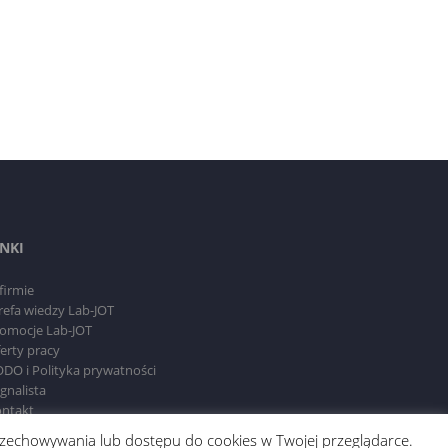
INKI
firmie
refa wiedzy Lab-JOT
omocje Lab-JOT
erty pracy
DO i Polityka prywatności
gnalista
ntakt
 przechowywania lub dostępu do cookies w Twojej przeglądarce.