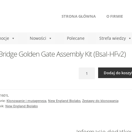
STRONA GŁÓWNA
O FIRMIE
ocje
Nowości
Polecane
Strefa wiedzy
ridge Golden Gate Assembly Kit (BsaI-HFv2)
ilość
Dodaj do koszy
NEBridge
Golden
Gate
Assembly
1601L
Kit
rie:
Klonowanie i mutageneza
,
New England Biolabs
,
Zestawy do klonowania
(BsaI-
nik:
New England Biolabs
HFv2)