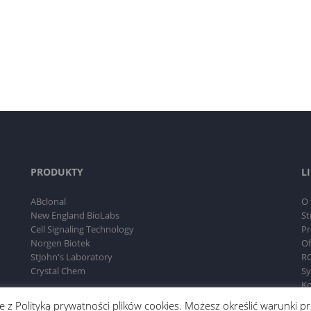
PRODUKTY
L
ABclonal
O 
New England BioLabs
St
Cell Signaling Technology
Pr
Norgen Biotek
Of
StJohn's Laboratory
RO
Crystal Chem
Sy
Ko
dnie z Polityką prywatności plików cookies. Możesz określić warunki