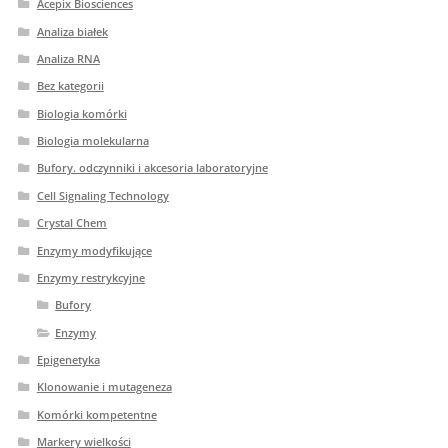
Acepix Biosciences
Analiza białek
Analiza RNA
Bez kategorii
Biologia komórki
Biologia molekularna
Bufory. odczynniki i akcesoria laboratoryjne
Cell Signaling Technology
Crystal Chem
Enzymy modyfikujące
Enzymy restrykcyjne
Bufory
Enzymy
Epigenetyka
Klonowanie i mutageneza
Komórki kompetentne
Markery wielkości