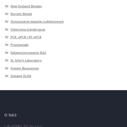
New England Biolabs
Norgen Biotek
Oczyszczanie kwasów nukleinowych
Odwrotna transkrypcja
PCR. qPCR i RT-qPCR
Przeciwciała
Sekwencjonowanie NGS
St. John's Laboratory
System Biosciences
Zestawy ELISA
O NAS
Lab-JOT® LTD. Sp.z o.o.