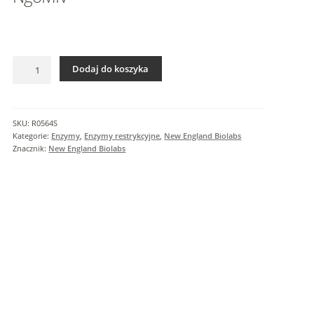
I
n
f
o
ilość
r
Dodaj do koszyka
NgoMIV
m
a
c
SKU:
R0564S
j
Kategorie:
Enzymy
,
Enzymy restrykcyjne
,
New England Biolabs
e
Znacznik:
New England Biolabs
d
o
d
a
t
k
o
w
e