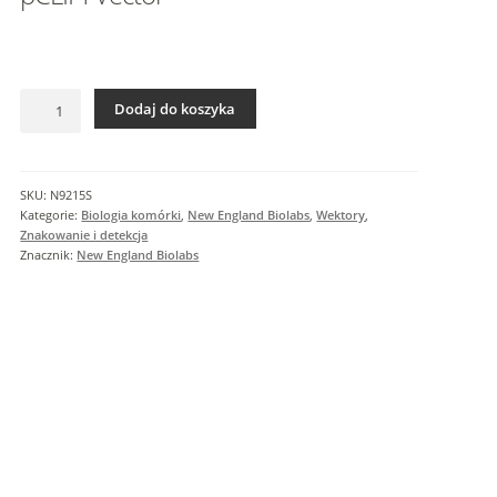
I
n
f
o
ilość
r
Dodaj do koszyka
pCLIPf
m
Vector
a
c
SKU:
N9215S
j
Kategorie:
Biologia komórki
,
New England Biolabs
,
Wektory
,
e
Znakowanie i detekcja
Znacznik:
New England Biolabs
d
o
d
a
t
k
o
w
e