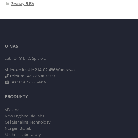
Zestawy ELISA
O NAS
Lab-JOT® LTD. Sp.z o.o.
Al. Jerozolimskie 214, 02-486 Warszawa
Telefon: +48 22 636 72 09
FAX: +48 22 3359819
PRODUKTY
ABclonal
New England BioLabs
Cell Signaling Technology
Norgen Biotek
StJohn's Laboratory