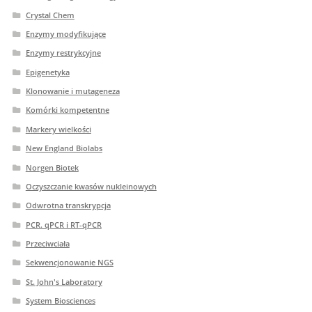
Crystal Chem
Enzymy modyfikujące
Enzymy restrykcyjne
Epigenetyka
Klonowanie i mutageneza
Komórki kompetentne
Markery wielkości
New England Biolabs
Norgen Biotek
Oczyszczanie kwasów nukleinowych
Odwrotna transkrypcja
PCR. qPCR i RT-qPCR
Przeciwciała
Sekwencjonowanie NGS
St. John's Laboratory
System Biosciences