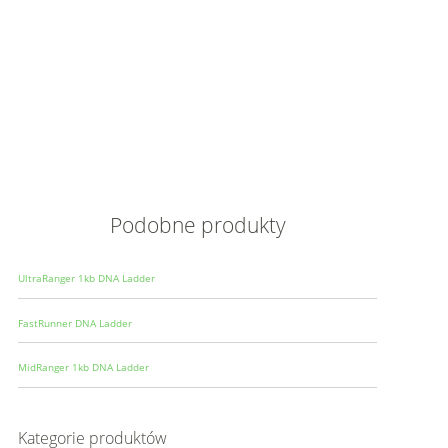
Opis
Wielkoś
Produce
Podobne produkty
UltraRanger 1kb DNA Ladder
FastRunner DNA Ladder
MidRanger 1kb DNA Ladder
Kategorie produktów