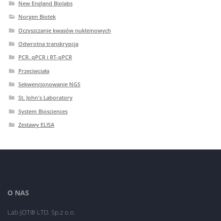
New England Biolabs
Norgen Biotek
Oczyszczanie kwasów nukleinowych
Odwrotna transkrypcja
PCR. qPCR i RT-qPCR
Przeciwciała
Sekwencjonowanie NGS
St. John's Laboratory
System Biosciences
Zestawy ELISA
O NAS
Lab-JOT® LTD. Sp.z o.o.