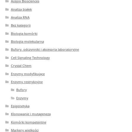
Acepix Biosciences
Analiza białek
Analiza RNA
Bez kategorii
Biologia komórki
Biologia molekularna
Bufory. odczynniki i akcesoria laboratoryjne
Cell Signaling Technology
Crystal Chem
Enzymy modyfikujące
Enzymy restrykcyjne
Bufory
Enzymy
Epigenetyka
Klonowanie i mutageneza
Komórki kompetentne
Markery wielkości