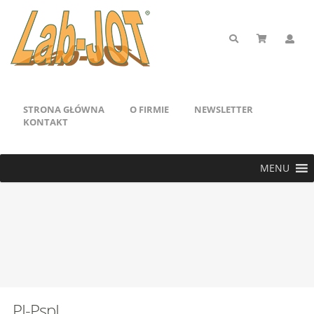
STRONA GŁÓWNA
O FIRMIE
NEWSLETTER
KONTAKT
MENU
PI-PspI