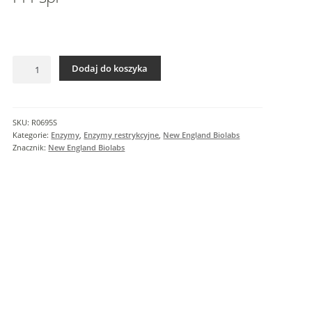
I
n
f
o
ilość
r
Dodaj do koszyka
PI-
m
PspI
a
c
SKU:
R0695S
j
Kategorie:
Enzymy
,
Enzymy restrykcyjne
,
New England Biolabs
e
Znacznik:
New England Biolabs
d
o
d
a
t
k
o
w
e