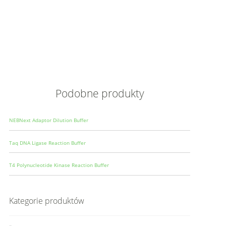
Opis
Wielkoś
Produce
Podobne produkty
NEBNext Adaptor Dilution Buffer
Taq DNA Ligase Reaction Buffer
T4 Polynucleotide Kinase Reaction Buffer
Kategorie produktów