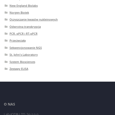
New England Biolabs
Norgen Biotek
Oczyszczanie kwasów nukleinowych
Odwrotna transkrypcja
PCR. qPCR i RT-qPCR
Przeciwciała
Sekwencjonowanie NGS
St. John's Laboratory
System Biosciences
Zestawy ELISA
O NAS
Lab-JOT® LTD. Sp.z o.o.