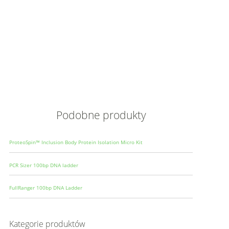
Opis
Wielkoś
Produce
Podobne produkty
ProteoSpin™ Inclusion Body Protein Isolation Micro Kit
PCR Sizer 100bp DNA ladder
FullRanger 100bp DNA Ladder
Kategorie produktów