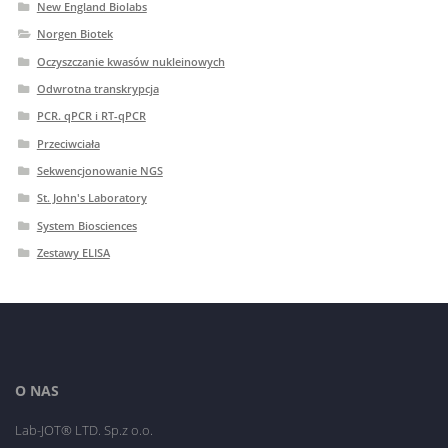
New England Biolabs
Norgen Biotek
Oczyszczanie kwasów nukleinowych
Odwrotna transkrypcja
PCR. qPCR i RT-qPCR
Przeciwciała
Sekwencjonowanie NGS
St. John's Laboratory
System Biosciences
Zestawy ELISA
O NAS
Lab-JOT® LTD. Sp.z o.o.