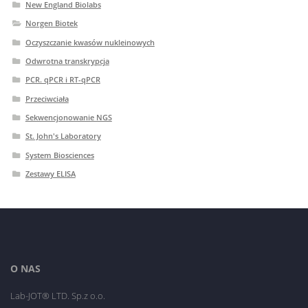
New England Biolabs
Norgen Biotek
Oczyszczanie kwasów nukleinowych
Odwrotna transkrypcja
PCR. qPCR i RT-qPCR
Przeciwciała
Sekwencjonowanie NGS
St. John's Laboratory
System Biosciences
Zestawy ELISA
O NAS
Lab-JOT® LTD. Sp.z o.o.