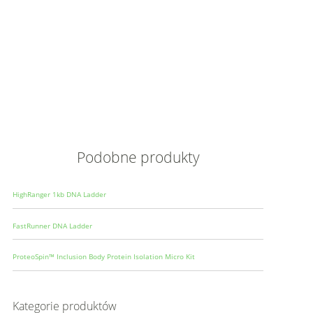
Opis
Wielkoś
Produce
Podobne produkty
HighRanger 1kb DNA Ladder
FastRunner DNA Ladder
ProteoSpin™ Inclusion Body Protein Isolation Micro Kit
Kategorie produktów