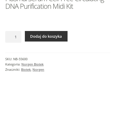
I
DNA Purification Midi Kit
n
f
o
r
ilość
m
Dodaj do koszyka
Plasma/Serum
a
Cell-
c
Free
j
Circulating
SKU:
NB-55600
e
DNA
Kategoria:
Norgen Biotek
d
Purification
Znaczniki:
Biotek
,
Norgen
o
Midi
Kit
d
a
t
k
o
w
e