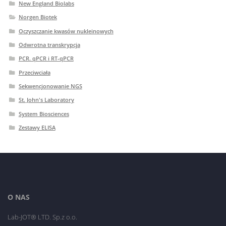
New England Biolabs
Norgen Biotek
Oczyszczanie kwasów nukleinowych
Odwrotna transkrypcja
PCR. qPCR i RT-qPCR
Przeciwciała
Sekwencjonowanie NGS
St. John's Laboratory
System Biosciences
Zestawy ELISA
O NAS
Lab-JOT® LTD. Sp.z o.o.