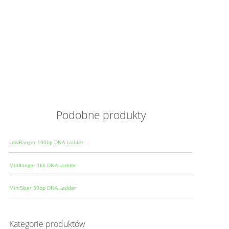
Opis
Wielkoś
Produce
Podobne produkty
LowRanger 100bp DNA Ladder
MidRanger 1kb DNA Ladder
MiniSizer 50bp DNA Ladder
Kategorie produktów