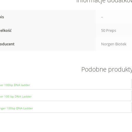
Informacje dodatk
is
–
elkość
50 Preps
oducent
Norgen Biotek
Podobne produkt
zer 100bp DNA ladder
zer 100 bp DNA Ladder
nger 100bp DNA Ladder