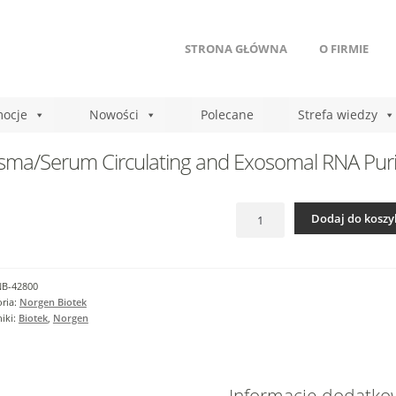
STRONA GŁÓWNA
O FIRMIE
ocje
Nowości
Polecane
Strefa wiedzy
sma/Serum Circulating and Exosomal RNA Purifi
ilość
Dodaj do koszy
Plasma/Serum
Circulating
and
Exosomal
NB-42800
RNA
ria:
Norgen Biotek
Purification
iki:
Biotek
,
Norgen
Kit
(Slurry
Format)