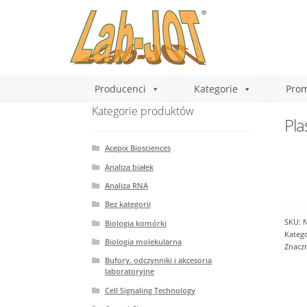
Producenci
Kategorie
Prom
Kategorie produktów
Pla
Acepix Biosciences
Analiza białek
Analiza RNA
Bez kategorii
SKU:
Biologia komórki
Katego
Biologia molekularna
Znaczn
Bufory. odczynniki i akcesoria
laboratoryjne
Cell Signaling Technology