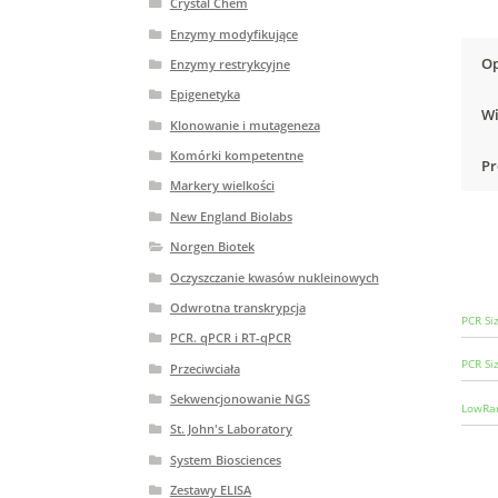
Crystal Chem
Enzymy modyfikujące
Op
Enzymy restrykcyjne
Epigenetyka
Wi
Klonowanie i mutageneza
Komórki kompetentne
Pr
Markery wielkości
New England Biolabs
Norgen Biotek
Oczyszczanie kwasów nukleinowych
Odwrotna transkrypcja
PCR Si
PCR. qPCR i RT-qPCR
PCR Si
Przeciwciała
Sekwencjonowanie NGS
LowRa
St. John's Laboratory
System Biosciences
Zestawy ELISA