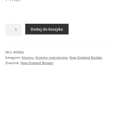
I
n
f
o
ilość
r
Dodaj do koszyka
PmeI
m
a
c
SKU:
R0560L
j
Kategorie:
Enzymy
,
Enzymy restrykcyjne
,
New England Biolabs
e
Znacznik:
New England Biolabs
d
o
d
a
t
k
o
w
e