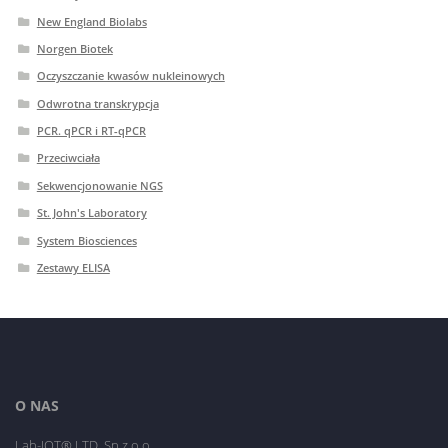
New England Biolabs
Norgen Biotek
Oczyszczanie kwasów nukleinowych
Odwrotna transkrypcja
PCR. qPCR i RT-qPCR
Przeciwciała
Sekwencjonowanie NGS
St. John's Laboratory
System Biosciences
Zestawy ELISA
O NAS
Lab-JOT® LTD. Sp.z o.o.