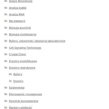
Acepix Biosciences
Analiza białek
Analiza RNA
Bez kategorii
Biologia komórki
Biologia molekularna
Bufory. odczynniki i akcesoria laboratoryjne
Cell Signaling Technology
Crystal Chem
Enzymy modyfikujące
Enzymy restrykcyjne
Bufory
Enzymy
Epigenetyka
Klonowanie i mutageneza
Komórki kompetentne
Markery wielkości