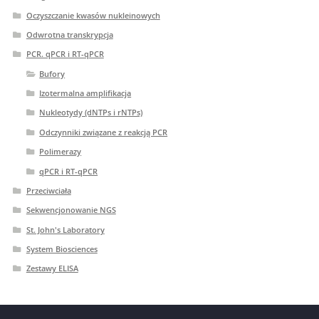
Oczyszczanie kwasów nukleinowych
Odwrotna transkrypcja
PCR. qPCR i RT-qPCR
Bufory
Izotermalna amplifikacja
Nukleotydy (dNTPs i rNTPs)
Odczynniki związane z reakcją PCR
Polimerazy
qPCR i RT-qPCR
Przeciwciała
Sekwencjonowanie NGS
St. John's Laboratory
System Biosciences
Zestawy ELISA