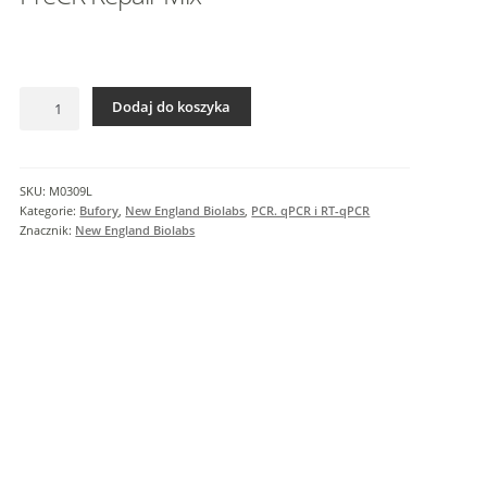
I
n
f
o
ilość
r
Dodaj do koszyka
PreCR
m
Repair
a
Mix
c
SKU:
M0309L
j
Kategorie:
Bufory
,
New England Biolabs
,
PCR. qPCR i RT-qPCR
e
Znacznik:
New England Biolabs
d
o
d
a
t
k
o
w
e