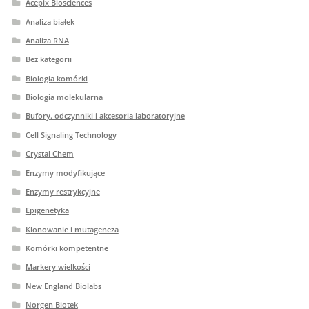
Acepix Biosciences
Analiza białek
Analiza RNA
Bez kategorii
Biologia komórki
Biologia molekularna
Bufory. odczynniki i akcesoria laboratoryjne
Cell Signaling Technology
Crystal Chem
Enzymy modyfikujące
Enzymy restrykcyjne
Epigenetyka
Klonowanie i mutageneza
Komórki kompetentne
Markery wielkości
New England Biolabs
Norgen Biotek