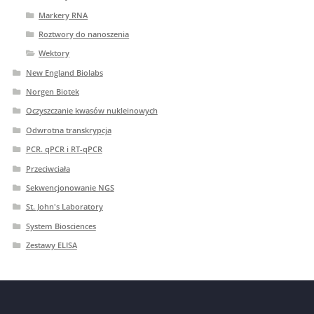
Markery RNA
Roztwory do nanoszenia
Wektory
New England Biolabs
Norgen Biotek
Oczyszczanie kwasów nukleinowych
Odwrotna transkrypcja
PCR. qPCR i RT-qPCR
Przeciwciała
Sekwencjonowanie NGS
St. John's Laboratory
System Biosciences
Zestawy ELISA