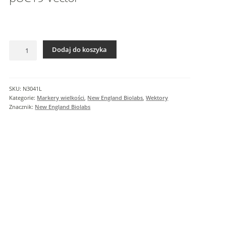
I
n
f
o
ilość
r
Dodaj do koszyka
pUC19
m
Vector
a
c
SKU:
N3041L
j
Kategorie:
Markery wielkości
,
New England Biolabs
,
Wektory
e
Znacznik:
New England Biolabs
d
o
d
a
t
k
o
w
e