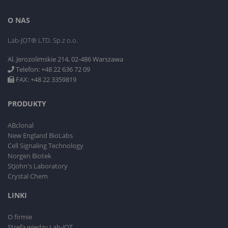
O NAS
Lab-JOT® LTD. Sp.z o.o.
Al. Jerozolimskie 214, 02-486 Warszawa
Telefon: +48 22 636 72 09
FAX: +48 22 3359819
PRODUKTY
ABclonal
New England BioLabs
Cell Signaling Technology
Norgen Biotek
StJohn's Laboratory
Crystal Chem
LINKI
O firmie
Strefa wiedzy Lab-JOT