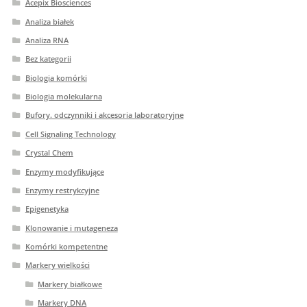
Acepix Biosciences
Analiza białek
Analiza RNA
Bez kategorii
Biologia komórki
Biologia molekularna
Bufory. odczynniki i akcesoria laboratoryjne
Cell Signaling Technology
Crystal Chem
Enzymy modyfikujące
Enzymy restrykcyjne
Epigenetyka
Klonowanie i mutageneza
Komórki kompetentne
Markery wielkości
Markery białkowe
Markery DNA