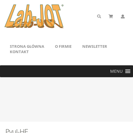
STRONA GŁÓWNA
O FIRMIE
NEWSLETTER
KONTAKT
MENU
PvuI-HF