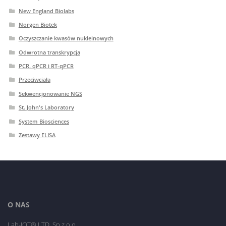
New England Biolabs
Norgen Biotek
Oczyszczanie kwasów nukleinowych
Odwrotna transkrypcja
PCR. qPCR i RT-qPCR
Przeciwciała
Sekwencjonowanie NGS
St. John's Laboratory
System Biosciences
Zestawy ELISA
O NAS
Lab-JOT® LTD. Sp.z o.o.