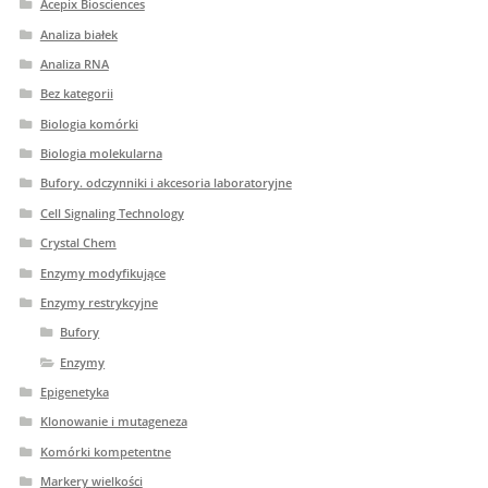
Acepix Biosciences
Analiza białek
Analiza RNA
Bez kategorii
Biologia komórki
Biologia molekularna
Bufory. odczynniki i akcesoria laboratoryjne
Cell Signaling Technology
Crystal Chem
Enzymy modyfikujące
Enzymy restrykcyjne
Bufory
Enzymy
Epigenetyka
Klonowanie i mutageneza
Komórki kompetentne
Markery wielkości