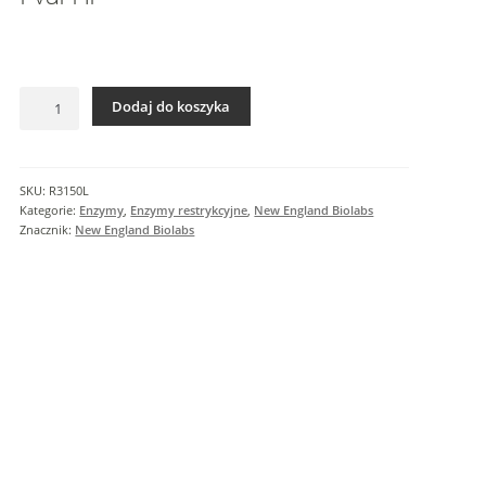
I
n
f
o
ilość
r
Dodaj do koszyka
PvuI-
m
HF
a
c
SKU:
R3150L
j
Kategorie:
Enzymy
,
Enzymy restrykcyjne
,
New England Biolabs
e
Znacznik:
New England Biolabs
d
o
d
a
t
k
o
w
e