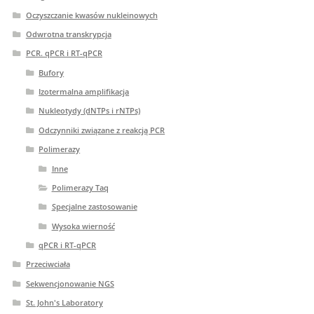
Oczyszczanie kwasów nukleinowych
Odwrotna transkrypcja
PCR. qPCR i RT-qPCR
Bufory
Izotermalna amplifikacja
Nukleotydy (dNTPs i rNTPs)
Odczynniki związane z reakcją PCR
Polimerazy
Inne
Polimerazy Taq
Specjalne zastosowanie
Wysoka wierność
qPCR i RT-qPCR
Przeciwciała
Sekwencjonowanie NGS
St. John's Laboratory