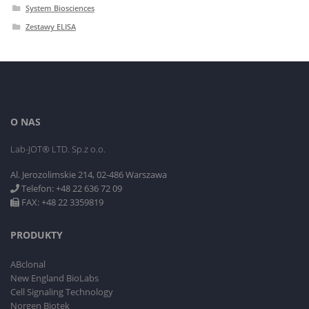
System Biosciences
Zestawy ELISA
O NAS
Lab-JOT® LTD. Sp.z o.o.
Al. Jerozolimskie 214, 02-486 Warszawa
Telefon: +48 22 636 72 09
FAX: +48 22 3359819
PRODUKTY
ABclonal
New England BioLabs
Cell Signaling Technology
Norgen Biotek