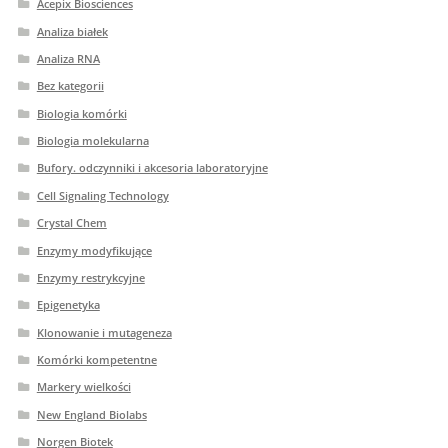
Acepix Biosciences
Analiza białek
Analiza RNA
Bez kategorii
Biologia komórki
Biologia molekularna
Bufory. odczynniki i akcesoria laboratoryjne
Cell Signaling Technology
Crystal Chem
Enzymy modyfikujące
Enzymy restrykcyjne
Epigenetyka
Klonowanie i mutageneza
Komórki kompetentne
Markery wielkości
New England Biolabs
Norgen Biotek