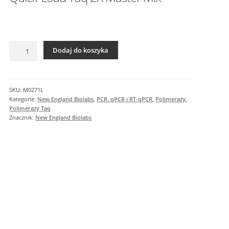
I
n
f
o
ilość
r
Dodaj do koszyka
Quick-
m
Load
a
Taq
c
2X
SKU:
M0271L
j
Master
Kategorie:
New England Biolabs
,
PCR. qPCR i RT-qPCR
,
Polimerazy
,
e
Mix
Polimerazy Taq
Znacznik:
New England Biolabs
d
o
d
a
t
k
o
w
e