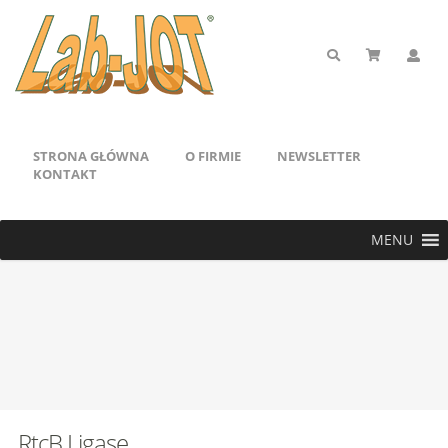
STRONA GŁÓWNA
O FIRMIE
NEWSLETTER
KONTAKT
MENU
RtcB Ligase