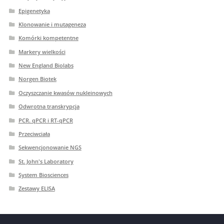
Epigenetyka
Klonowanie i mutageneza
Komórki kompetentne
Markery wielkości
New England Biolabs
Norgen Biotek
Oczyszczanie kwasów nukleinowych
Odwrotna transkrypcja
PCR. qPCR i RT-qPCR
Przeciwciała
Sekwencjonowanie NGS
St. John's Laboratory
System Biosciences
Zestawy ELISA