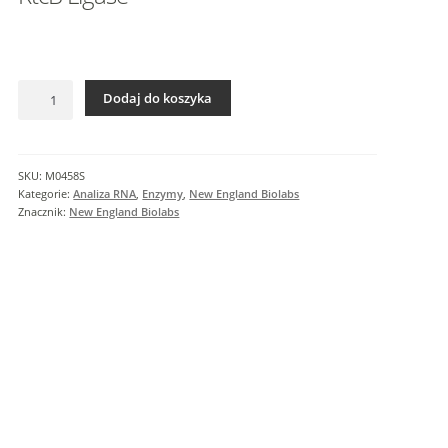
I
n
f
o
ilość
r
Dodaj do koszyka
RtcB
m
Ligase
a
c
SKU:
M0458S
j
Kategorie:
Analiza RNA
,
Enzymy
,
New England Biolabs
e
Znacznik:
New England Biolabs
d
o
d
a
t
k
o
w
e