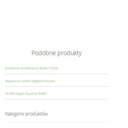
Opis
Wielkoś
Produce
Podobne produkty
Isothermal Amplification Buffer II Pack
Magnesium Sulfate (MgSO4) Solution
T4 DNA Ligase Reaction Buffer
Kategorie produktów