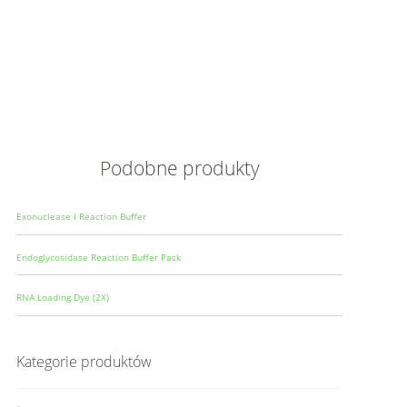
Opis
Wielkoś
Produce
Podobne produkty
Exonuclease I Reaction Buffer
Endoglycosidase Reaction Buffer Pack
RNA Loading Dye (2X)
Kategorie produktów