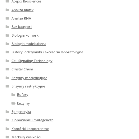
Acepix Biosciences
Analiza białek
Analiza RNA
Bez kategorii
Biologia komórki
Biologia molekularna
Bufory. odczynniki i akcesoria laboratoryjne
Cell Signaling Technology
Crystal Chem
Enzymy modyfikujące
Enzymy restrykcyjne
Bufory
Enzymy
Epigenetyka
Klonowanie i mutageneza
Komórki kompetentne
Markery wielkości