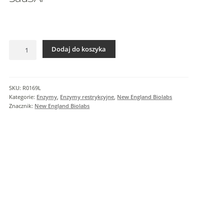
I
n
f
o
ilość
r
Dodaj do koszyka
Sau3AI
m
a
c
SKU:
R0169L
j
Kategorie:
Enzymy
,
Enzymy restrykcyjne
,
New England Biolabs
e
Znacznik:
New England Biolabs
d
o
d
a
t
k
o
w
e