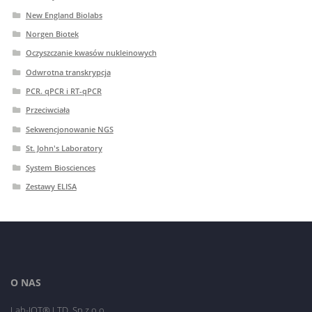
New England Biolabs
Norgen Biotek
Oczyszczanie kwasów nukleinowych
Odwrotna transkrypcja
PCR. qPCR i RT-qPCR
Przeciwciała
Sekwencjonowanie NGS
St. John's Laboratory
System Biosciences
Zestawy ELISA
O NAS
Lab-JOT® LTD. Sp.z o.o.