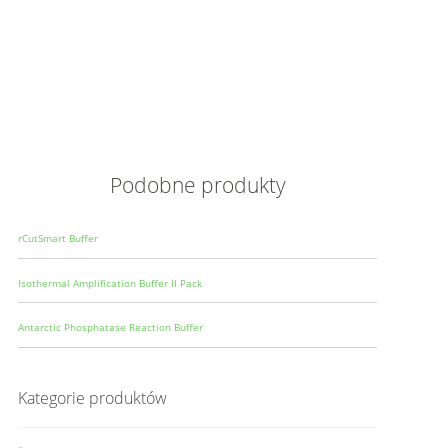
Opis
Wielkoś
Produce
Podobne produkty
rCutSmart Buffer
Isothermal Amplification Buffer II Pack
Antarctic Phosphatase Reaction Buffer
Kategorie produktów