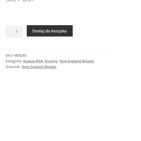
I
n
f
o
ilość
r
Dodaj do koszyka
Sce
m
PUS1
a
c
SKU:
M0526S
j
Kategorie:
Analiza RNA
,
Enzymy
,
New England Biolabs
e
Znacznik:
New England Biolabs
d
o
d
a
t
k
o
w
e