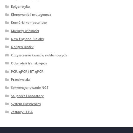
Epigenetyka
Klonowanie i mutageneza
Komórki kompetentne
Markery wielkości
New England Biolabs
Norgen Biotek
Oczyszczanie kwasów nukleinowych
Odwrotna transkrypcja
PCR. qPCR i RT-qPCR
Przeciwciała
Sekwencjonowanie NGS
St. John's Laboratory
System Biosciences
Zestawy ELISA