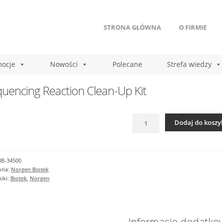
STRONA GŁÓWNA
O FIRMIE
ocje
Nowości
Polecane
Strefa wiedzy
uencing Reaction Clean-Up Kit
ilość
Dodaj do koszy
Sequencing
Reaction
Clean-
Up
NB-34500
Kit
ria:
Norgen Biotek
iki:
Biotek
,
Norgen