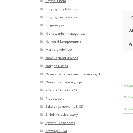
Crystal Chem
Enzymy modyfikujące
Op
Enzymy restrykcyjne
Epigenetyka
Wi
Klonowanie i mutageneza
Komórki kompetentne
Pr
Markery wielkości
New England Biolabs
Norgen Biotek
Oczyszczanie kwasów nukleinowych
Odwrotna transkrypcja
PCR Si
PCR. qPCR i RT-qPCR
PCR Si
Przeciwciała
Sekwencjonowanie NGS
MidRan
St. John's Laboratory
System Biosciences
Zestawy ELISA