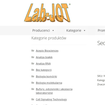
Producenci
Kategorie
Prom
Kategorie produktów
Seq
Acepix Biosciences
Analiza białek
Analiza RNA
Bez kategorii
SKU:
Biologia komórki
Katego
Biologia molekularna
Znaczn
Bufory. odczynniki i akcesoria
laboratoryjne
Cell Signaling Technology