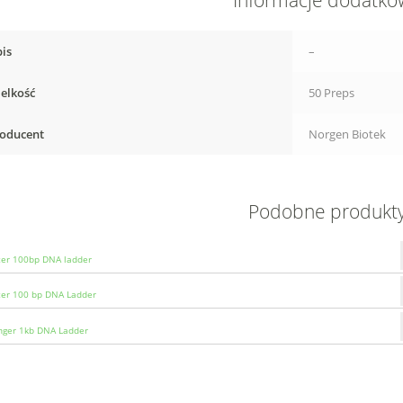
Informacje dodatk
is
–
elkość
50 Preps
oducent
Norgen Biotek
Podobne produkt
zer 100bp DNA ladder
zer 100 bp DNA Ladder
ger 1kb DNA Ladder