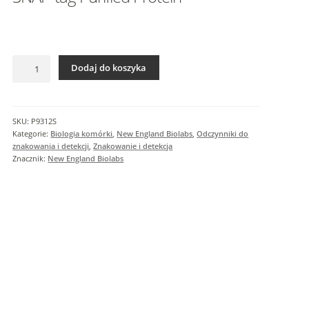
I
n
f
o
ilość
r
Dodaj do koszyka
SNAP-
m
tag
a
Purified
c
Protein
SKU:
P9312S
j
Kategorie:
Biologia komórki
,
New England Biolabs
,
Odczynniki do
e
znakowania i detekcji
,
Znakowanie i detekcja
Znacznik:
New England Biolabs
d
o
d
a
t
k
o
w
e