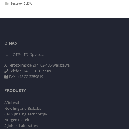
Zestawy ELISA
O NAS
Lab-JOT® LTD. Sp.z o.o.
Al. Jerozolimskie 214, 02-486 Warszawa
Telefon: +48 22 636 72 09
FAX: +48 22 3359819
PRODUKTY
ABclonal
New England BioLabs
Cell Signaling Technology
Norgen Biotek
StJohn's Laboratory