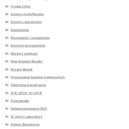
Crystal Chem
Enzymy modyfikujące
Enzymy restrykcyjne
Epigenetyka
Klonowanie i mutageneza
Komórki kompetentne
Markery wielkości
New England Biolabs
Norgen Biotek
Oczyszczanie kwasów nukleinowych
Odwrotna transkrypcja
PCR. qPCR i RT-qPCR
Przeciwciała
Sekwencjonowanie NGS
St. John's Laboratory
System Biosciences