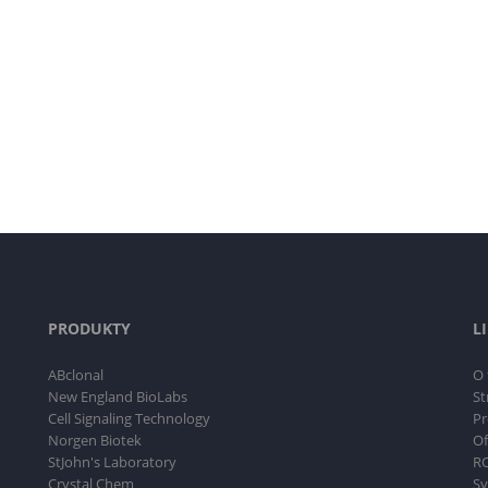
PRODUKTY
L
ABclonal
O 
New England BioLabs
St
Cell Signaling Technology
Pr
Norgen Biotek
Of
StJohn's Laboratory
RO
Crystal Chem
Sy