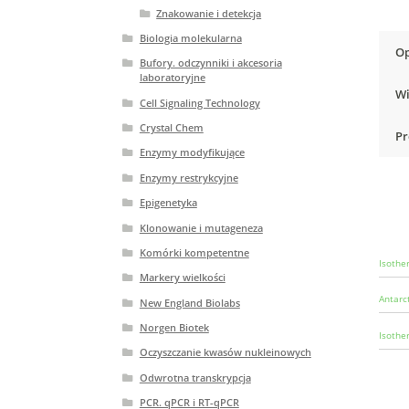
Znakowanie i detekcja
Biologia molekularna
Op
Bufory. odczynniki i akcesoria
laboratoryjne
Wi
Cell Signaling Technology
Crystal Chem
Pr
Enzymy modyfikujące
Enzymy restrykcyjne
Epigenetyka
Klonowanie i mutageneza
Komórki kompetentne
Isothe
Markery wielkości
Antarc
New England Biolabs
Norgen Biotek
Isother
Oczyszczanie kwasów nukleinowych
Odwrotna transkrypcja
PCR. qPCR i RT-qPCR