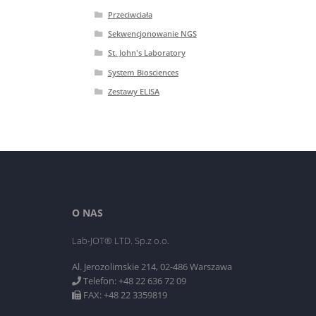
Przeciwciała
Sekwencjonowanie NGS
St. John's Laboratory
System Biosciences
Zestawy ELISA
O NAS
Lab-JOT® LTD. Sp.z o.o.
Al. Jerozolimskie 214, 02-486 Warszawa
Telefon: +48 22 636 72 09
FAX: +48 22 3359819