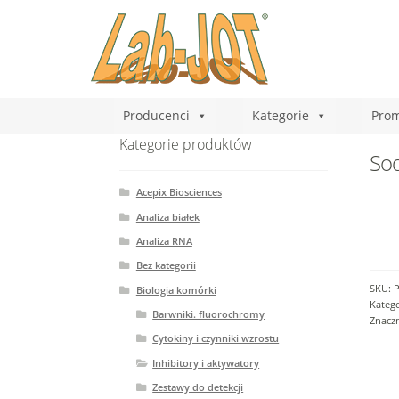
Producenci
Kategorie
Prom
Kategorie produktów
Sod
Acepix Biosciences
Analiza białek
Analiza RNA
Bez kategorii
SKU:
Biologia komórki
Katego
Barwniki. fluorochromy
Znacz
Cytokiny i czynniki wzrostu
Inhibitory i aktywatory
Zestawy do detekcji