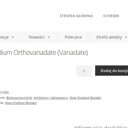
STRONA GŁÓWNA
O FIRMIE
ocje
Nowości
Polecane
Strefa wiedzy
ium Orthovanadate (Vanadate)
ilość
Dodaj do koszy
Sodium
Orthovanadate
(Vanadate)
P0758S
rie:
Biologia komórki
,
Inhibitory i aktywatory
,
New England Biolabs
nik:
New England Biolabs