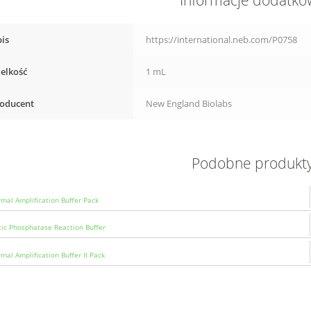
Informacje dodatk
is
https://international.neb.com/P0758
elkość
1 mL
oducent
New England Biolabs
Podobne produkt
rmal Amplification Buffer Pack
tic Phosphatase Reaction Buffer
mal Amplification Buffer II Pack