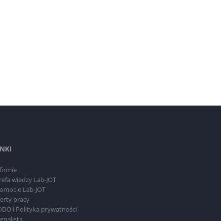
INKI
firmie
refa wiedzy Lab-JOT
omocje Lab-JOT
erty pracy
DO i Polityka prywatności
gnalista