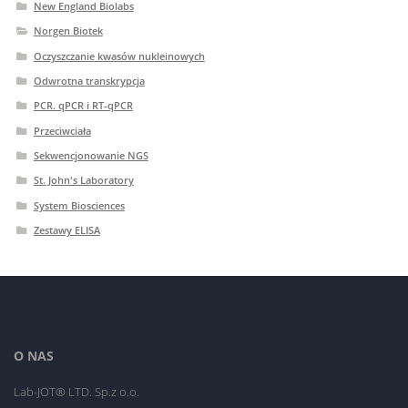
New England Biolabs
Norgen Biotek
Oczyszczanie kwasów nukleinowych
Odwrotna transkrypcja
PCR. qPCR i RT-qPCR
Przeciwciała
Sekwencjonowanie NGS
St. John's Laboratory
System Biosciences
Zestawy ELISA
O NAS
Lab-JOT® LTD. Sp.z o.o.