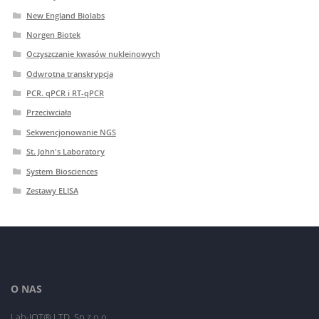
New England Biolabs
Norgen Biotek
Oczyszczanie kwasów nukleinowych
Odwrotna transkrypcja
PCR. qPCR i RT-qPCR
Przeciwciała
Sekwencjonowanie NGS
St. John's Laboratory
System Biosciences
Zestawy ELISA
O NAS
Lab-JOT® LTD. Sp.z o.o.