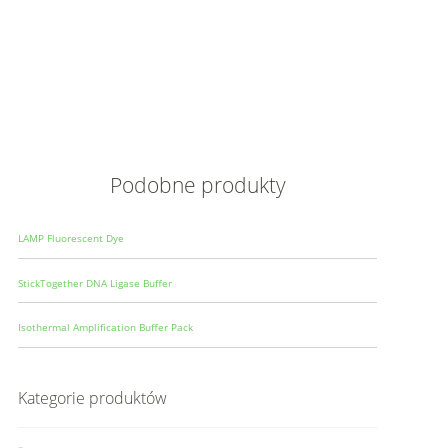
Opis
Wielkoś
Produce
Podobne produkty
LAMP Fluorescent Dye
StickTogether DNA Ligase Buffer
Isothermal Amplification Buffer Pack
Kategorie produktów