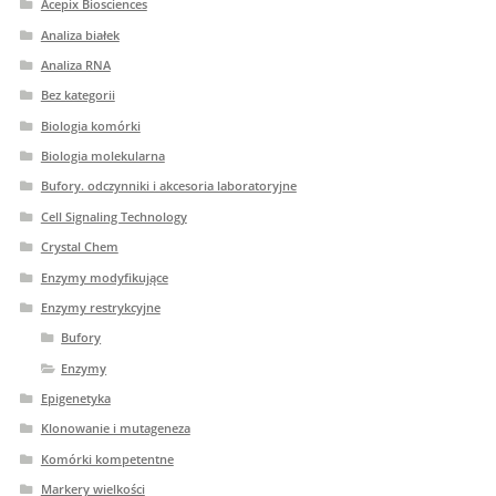
Acepix Biosciences
Analiza białek
Analiza RNA
Bez kategorii
Biologia komórki
Biologia molekularna
Bufory. odczynniki i akcesoria laboratoryjne
Cell Signaling Technology
Crystal Chem
Enzymy modyfikujące
Enzymy restrykcyjne
Bufory
Enzymy
Epigenetyka
Klonowanie i mutageneza
Komórki kompetentne
Markery wielkości