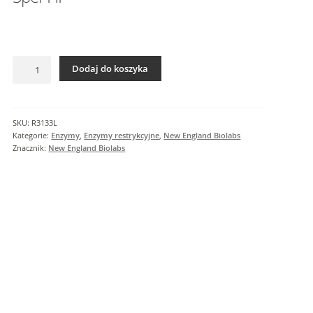
I
n
f
o
ilość
r
Dodaj do koszyka
SpeI-
m
HF
a
c
SKU:
R3133L
j
Kategorie:
Enzymy
,
Enzymy restrykcyjne
,
New England Biolabs
e
Znacznik:
New England Biolabs
d
o
d
a
t
k
o
w
e