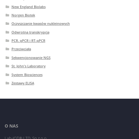
New England Biolabs
Norgen Biotek
Oczyszczanie kwasów nukleinowych
Odwrotna transkrypcja
PCR. qPCR i RT-qPCR
Przeciwciała
Sekwencjonowanie NGS
St. John's Laboratory
System Biosciences
Zestawy ELISA
O NAS
Lab-JOT® LTD. Sp.z o.o.