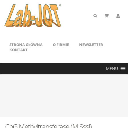
STRONA GŁÓWNA
O FIRMIE
NEWSLETTER
KONTAKT
MENU
CpG Methyltransferase (M.SssI)