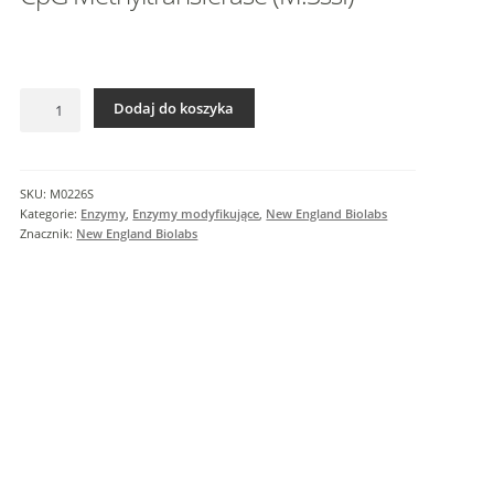
I
n
f
o
ilość
r
Dodaj do koszyka
CpG
m
Methyltransferase
a
(M.SssI)
c
SKU:
M0226S
j
Kategorie:
Enzymy
,
Enzymy modyfikujące
,
New England Biolabs
e
Znacznik:
New England Biolabs
d
o
d
a
t
k
o
w
e