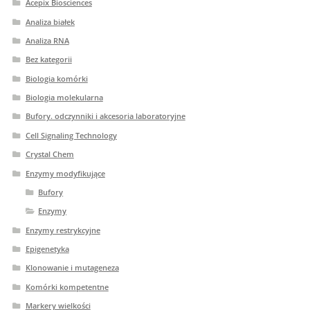
Acepix Biosciences
Analiza białek
Analiza RNA
Bez kategorii
Biologia komórki
Biologia molekularna
Bufory. odczynniki i akcesoria laboratoryjne
Cell Signaling Technology
Crystal Chem
Enzymy modyfikujące
Bufory
Enzymy
Enzymy restrykcyjne
Epigenetyka
Klonowanie i mutageneza
Komórki kompetentne
Markery wielkości