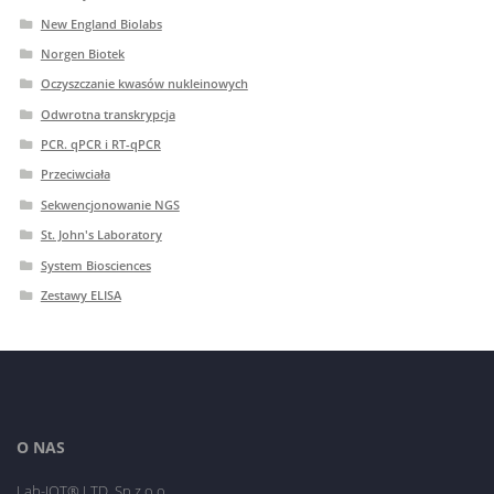
New England Biolabs
Norgen Biotek
Oczyszczanie kwasów nukleinowych
Odwrotna transkrypcja
PCR. qPCR i RT-qPCR
Przeciwciała
Sekwencjonowanie NGS
St. John's Laboratory
System Biosciences
Zestawy ELISA
O NAS
Lab-JOT® LTD. Sp.z o.o.