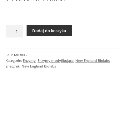
I
n
f
o
ilość
r
Dodaj do koszyka
T4
m
Gene
a
32
c
Protein
SKU:
M0300S
j
Kategorie:
Enzymy
,
Enzymy modyfikujące
,
New England Biolabs
e
Znacznik:
New England Biolabs
d
o
d
a
t
k
o
w
e