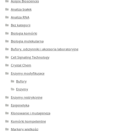
Acepix Biosciences
Analiza białek
Analiza RNA
Bez kategorii
Biologia komórki
Biologia molekularna
Bufory. odczynniki i akcesoria laboratoryjne
Cell Signaling Technology
Crystal Chem
Enzymy modyfikujące
Bufory
Enzymy
Enzymy restrykcyjne
Epigenetyka
Klonowanie i mutageneza
Komórki kompetentne
Markery wielkości