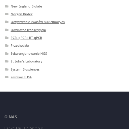
New England Biolabs
Norgen Biotek
Oczyszczanie kwasów nukleinowych
Odwrotna transkrypcja
PCR. qPCR i RT-qPCR
Przeciwciała
Sekwencjonowanie NGS
St. John's Laboratory
System Biosciences
Zestawy ELISA
O NAS
Lab-JOT® LTD. Sp.z o.o.