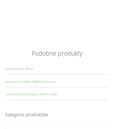
Opis
Wielkoś
Produce
Podobne produkty
Nuclease-free Water
Magnesium Sulfate (MgSO4) Solution
Isothermal Amplification Buffer II Pack
Kategorie produktów