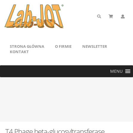
STRONA GŁÓWNA
O FIRMIE
NEWSLETTER
KONTAKT
MENU
T4 Phage beta-glucosyltransferase