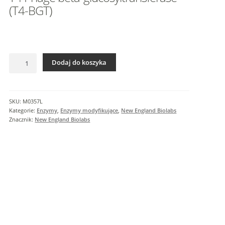
I
(T4-BGT)
n
f
o
r
ilość
m
Dodaj do koszyka
T4
a
Phage
c
beta-
j
glucosyltransferase
SKU:
M0357L
e
(T4-
Kategorie:
Enzymy
,
Enzymy modyfikujące
,
New England Biolabs
d
BGT)
Znacznik:
New England Biolabs
o
d
a
t
k
o
w
e