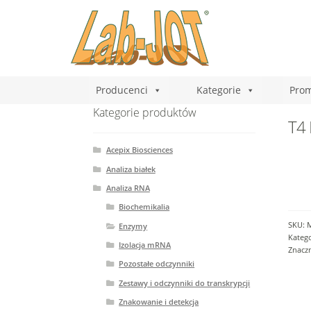
Producenci
Kategorie
Prom
Kategorie produktów
T4 
Acepix Biosciences
Analiza białek
Analiza RNA
Biochemikalia
SKU:
Enzymy
Katego
Izolacja mRNA
Znacz
Pozostałe odczynniki
Zestawy i odczynniki do transkrypcji
Znakowanie i detekcja