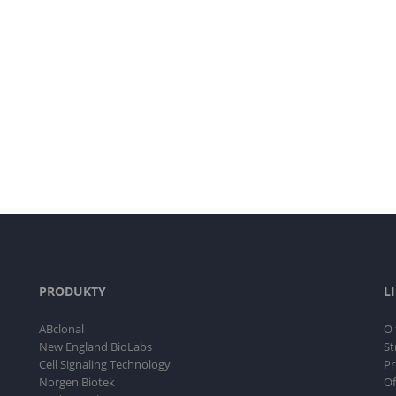
PRODUKTY
L
ABclonal
O 
New England BioLabs
St
Cell Signaling Technology
Pr
Norgen Biotek
Of