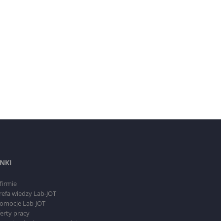
INKI
firmie
refa wiedzy Lab-JOT
omocje Lab-JOT
erty pracy