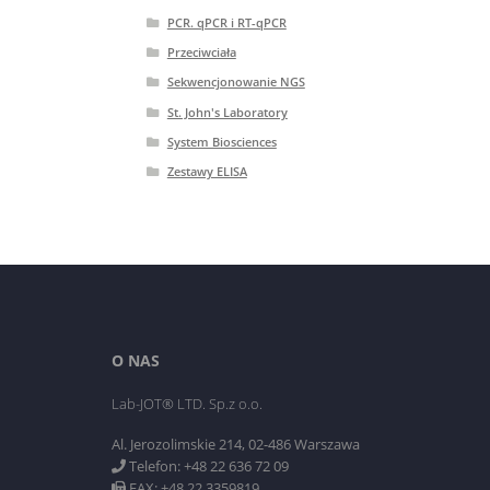
PCR. qPCR i RT-qPCR
Przeciwciała
Sekwencjonowanie NGS
St. John's Laboratory
System Biosciences
Zestawy ELISA
O NAS
Lab-JOT® LTD. Sp.z o.o.
Al. Jerozolimskie 214, 02-486 Warszawa
Telefon: +48 22 636 72 09
FAX: +48 22 3359819