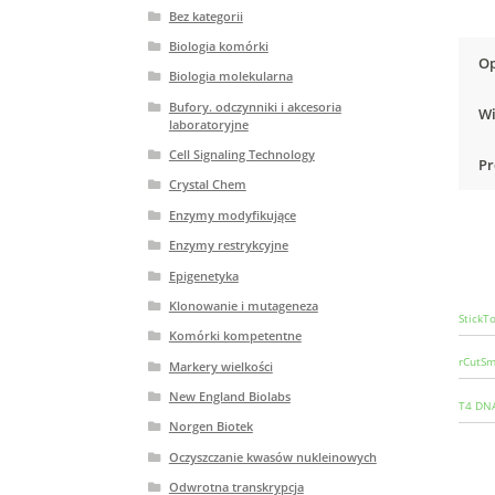
Bez kategorii
Biologia komórki
Op
Biologia molekularna
Bufory. odczynniki i akcesoria
Wi
laboratoryjne
Cell Signaling Technology
Pr
Crystal Chem
Enzymy modyfikujące
Enzymy restrykcyjne
Epigenetyka
Klonowanie i mutageneza
StickT
Komórki kompetentne
rCutSm
Markery wielkości
New England Biolabs
T4 DNA
Norgen Biotek
Oczyszczanie kwasów nukleinowych
Odwrotna transkrypcja