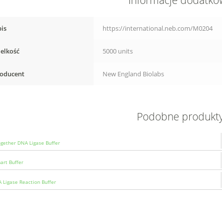
Informacje dodatk
is
https://international.neb.com/M0204
elkość
5000 units
oducent
New England Biolabs
Podobne produkt
ogether DNA Ligase Buffer
art Buffer
 Ligase Reaction Buffer