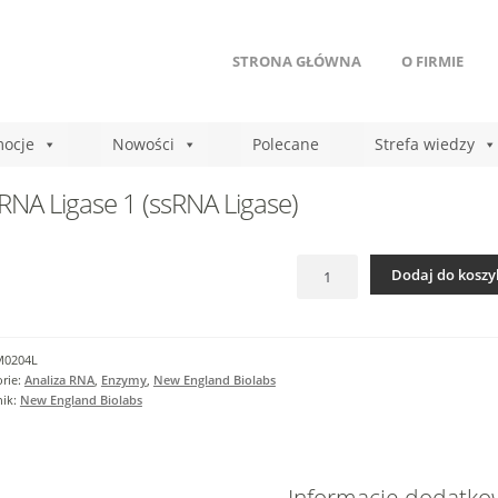
STRONA GŁÓWNA
O FIRMIE
ocje
Nowości
Polecane
Strefa wiedzy
RNA Ligase 1 (ssRNA Ligase)
ilość
Dodaj do koszy
T4
RNA
Ligase
1
M0204L
(ssRNA
rie:
Analiza RNA
,
Enzymy
,
New England Biolabs
Ligase)
nik:
New England Biolabs