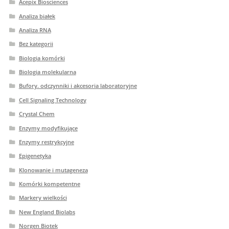
Acepix Biosciences
Analiza białek
Analiza RNA
Bez kategorii
Biologia komórki
Biologia molekularna
Bufory. odczynniki i akcesoria laboratoryjne
Cell Signaling Technology
Crystal Chem
Enzymy modyfikujące
Enzymy restrykcyjne
Epigenetyka
Klonowanie i mutageneza
Komórki kompetentne
Markery wielkości
New England Biolabs
Norgen Biotek