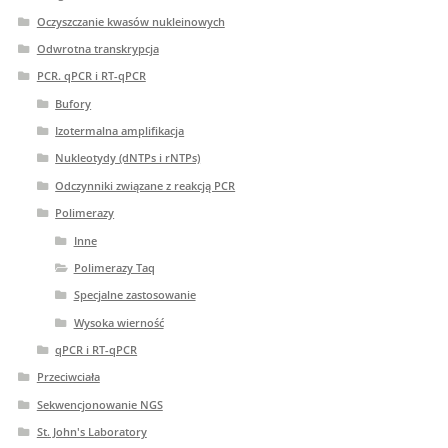
Oczyszczanie kwasów nukleinowych
Odwrotna transkrypcja
PCR. qPCR i RT-qPCR
Bufory
Izotermalna amplifikacja
Nukleotydy (dNTPs i rNTPs)
Odczynniki związane z reakcją PCR
Polimerazy
Inne
Polimerazy Taq
Specjalne zastosowanie
Wysoka wierność
qPCR i RT-qPCR
Przeciwciała
Sekwencjonowanie NGS
St. John's Laboratory