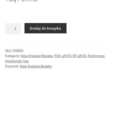
I
n
f
o
ilość
r
Dodaj do koszyka
Taq
m
PCR
a
Kit
c
SKU:
E5000S
j
Kategorie:
New England Biolabs
,
PCR. qPCR i RT-qPCR
,
Polimerazy
,
e
Polimerazy Taq
Znacznik:
New England Biolabs
d
o
d
a
t
k
o
w
e