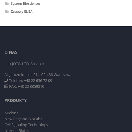
System Biosciences
Zestawy ELISA
O NAS
Lab-JOT® LTD. Sp.z o.o.
Al. Jerozolimskie 214, 02-486 Warszawa
Telefon: +48 22 636 72 09
FAX: +48 22 3359819
PRODUKTY
ABclonal
New England BioLabs
Cell Signaling Technology
Norgen Biotek