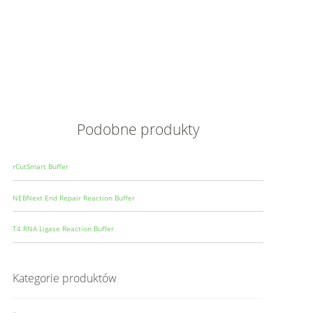
Opis
Wielkoś
Produce
Podobne produkty
rCutSmart Buffer
NEBNext End Repair Reaction Buffer
T4 RNA Ligase Reaction Buffer
Kategorie produktów