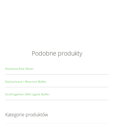
Opis
Wielkoś
Produce
Podobne produkty
Nuclease-free Water
Exonuclease I Reaction Buffer
StickTogether DNA Ligase Buffer
Kategorie produktów