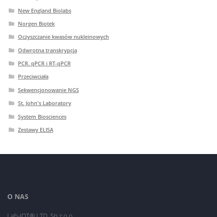
New England Biolabs
Norgen Biotek
Oczyszczanie kwasów nukleinowych
Odwrotna transkrypcja
PCR. qPCR i RT-qPCR
Przeciwciała
Sekwencjonowanie NGS
St. John's Laboratory
System Biosciences
Zestawy ELISA
O NAS
Lab-JOT® LTD. Sp.z o.o.