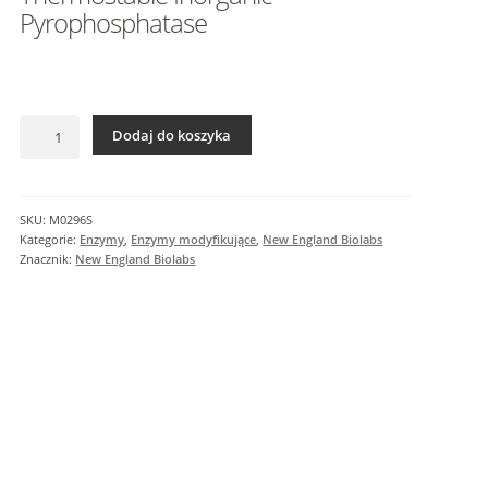
I
Pyrophosphatase
n
f
o
r
ilość
m
Dodaj do koszyka
Thermostable
a
Inorganic
c
Pyrophosphatase
j
SKU:
M0296S
e
Kategorie:
Enzymy
,
Enzymy modyfikujące
,
New England Biolabs
d
Znacznik:
New England Biolabs
o
d
a
t
k
o
w
e