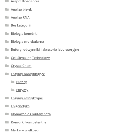
Acepix Biosciences
Analiza białek
Analiza RNA
Bez kategorii
Biologia komórki
Biologia molekularna
Bufory. odczynniki i akcesoria laboratoryjne
Cell Signaling Technology
Crystal Chem
Enzymy modyfikujące
Bufory
Enzymy
Enzymy restrykcyjne
Epigenetyka
Klonowanie i mutageneza
Komórki kompetentne
Markery wielkości